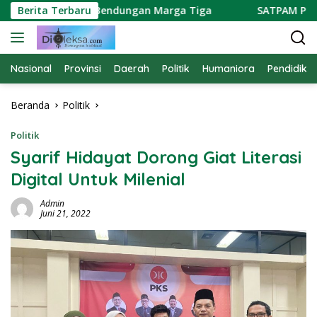
Langsung
ti Kapasitas Bendungan Marga Tiga
Berita Terbaru
SATPAM PTPN BER
ke
konten
Nasional
Provinsi
Daerah
Politik
Humaniora
Pendidika
Beranda
Politik
Politik
Syarif Hidayat Dorong Giat Literasi
Digital Untuk Milenial
Admin
Juni 21, 2022