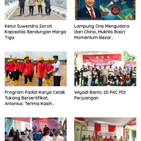
Ketut Suwendra Soroti
Lampung One Mengudara
Kapasitas Bendungan Marga
dari China, Mukhlis Basri:
Tiga
Momentum Besar
Percepatan Digitalisasi dan
Kemajuan Lampung
Program Padat Karya Cetak
Wiyadi Bantu 20 PAC PDI
Tukang Bersertifikat,
Perjuangan
Antonius: Terima Kasih
Mukhlis Basri dan
Kementerian PUPR