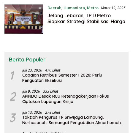
Daerah
,
Humaniora
,
Metro
Maret 12, 2025
Jelang Lebaran, TPID Metro
Siapkan Strategi Stabilisasi Harga
Berita Populer
1
Juli 23, 2026
470 Lihat
Capaian Retribusi Semester I 2026: Perlu
Penguatan Eksekusi
2
Juli 9, 2026
333 Lihat
APINDO Desak RUU Ketenagakerjaan Fokus
Ciptakan Lapangan Kerja
3
Juli 13, 2026
278 Lihat
Takziah Pengurus TP Sriwijaya Lampung,
Nurhasanah: Semangat Pengabdian Almarhumah
Putri Andhawati Harus Terus Diteruskan