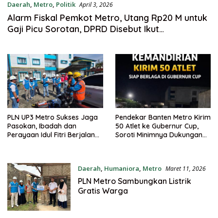
Daerah
,
Metro
,
Politik
April 3, 2026
Alarm Fiskal Pemkot Metro, Utang Rp20 M untuk
Gaji Picu Sorotan, DPRD Disebut Ikut
“Kecipratan”
PLN UP3 Metro Sukses Jaga
Pendekar Banten Metro Kirim
Pasokan, Ibadah dan
50 Atlet ke Gubernur Cup,
Perayaan Idul Fitri Berjalan
Soroti Minimnya Dukungan
Lancar
Pemkot
Daerah
,
Humaniora
,
Metro
Maret 11, 2026
PLN Metro Sambungkan Listrik
Gratis Warga