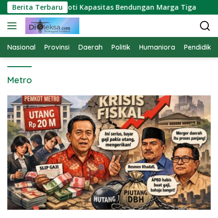
Langsung
tut Suwendra Soroti Kapasitas Bendungan Marga Tiga
Berita Terbaru
ke
konten
Nasional
Provinsi
Daerah
Politik
Humaniora
Pendidika
Metro