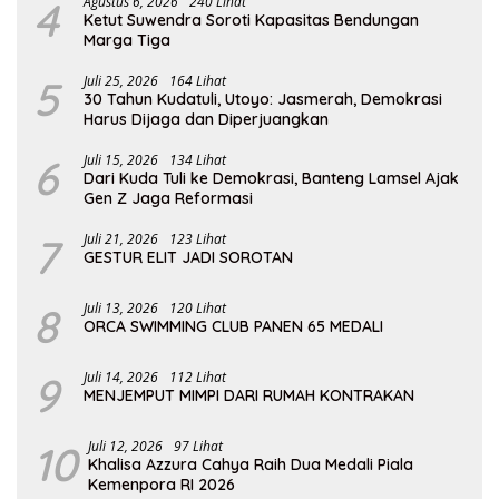
4
Agustus 6, 2026
240 Lihat
Ketut Suwendra Soroti Kapasitas Bendungan
Marga Tiga
5
Juli 25, 2026
164 Lihat
30 Tahun Kudatuli, Utoyo: Jasmerah, Demokrasi
Harus Dijaga dan Diperjuangkan
6
Juli 15, 2026
134 Lihat
Dari Kuda Tuli ke Demokrasi, Banteng Lamsel Ajak
Gen Z Jaga Reformasi
7
Juli 21, 2026
123 Lihat
GESTUR ELIT JADI SOROTAN
8
Juli 13, 2026
120 Lihat
ORCA SWIMMING CLUB PANEN 65 MEDALI
9
Juli 14, 2026
112 Lihat
MENJEMPUT MIMPI DARI RUMAH KONTRAKAN
10
Juli 12, 2026
97 Lihat
Khalisa Azzura Cahya Raih Dua Medali Piala
Kemenpora RI 2026