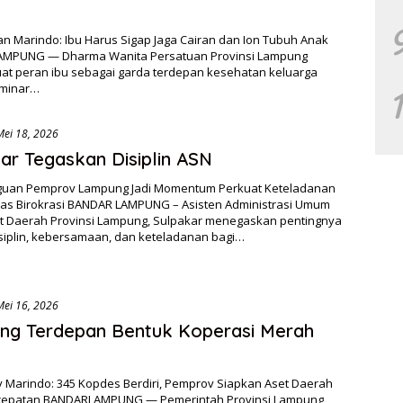
n Marindo: Ibu Harus Sigap Jaga Cairan dan Ion Tubuh Anak
MPUNG — Dharma Wanita Persatuan Provinsi Lampung
t peran ibu sebagai garda terdepan kesehatan keluarga
eminar…
Mei 18, 2026
ar Tegaskan Disiplin ASN
guan Pemprov Lampung Jadi Momentum Perkuat Keteladanan
itas Birokrasi BANDAR LAMPUNG – Asisten Administrasi Umum
at Daerah Provinsi Lampung, Sulpakar menegaskan pentingnya
siplin, kebersamaan, dan keteladanan bagi…
Mei 16, 2026
ng Terdepan Bentuk Koperasi Merah
 Marindo: 345 Kopdes Berdiri, Pemprov Siapkan Aset Daerah
cepatan BANDARLAMPUNG — Pemerintah Provinsi Lampung