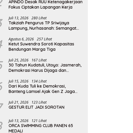
2
APINDO Desak RUU Ketenagakerjaan
Fokus Ciptakan Lapangan Kerja
3
Juli 13, 2026
280 Lihat
Takziah Pengurus TP Sriwijaya
Lampung, Nurhasanah: Semangat
Pengabdian Almarhumah Putri
Andhawati Harus Terus Diteruskan
4
Agustus 6, 2026
257 Lihat
Ketut Suwendra Soroti Kapasitas
Bendungan Marga Tiga
5
Juli 25, 2026
167 Lihat
30 Tahun Kudatuli, Utoyo: Jasmerah,
Demokrasi Harus Dijaga dan
Diperjuangkan
6
Juli 15, 2026
134 Lihat
Dari Kuda Tuli ke Demokrasi,
Banteng Lamsel Ajak Gen Z Jaga
Reformasi
7
Juli 21, 2026
123 Lihat
GESTUR ELIT JADI SOROTAN
8
Juli 13, 2026
121 Lihat
ORCA SWIMMING CLUB PANEN 65
MEDALI