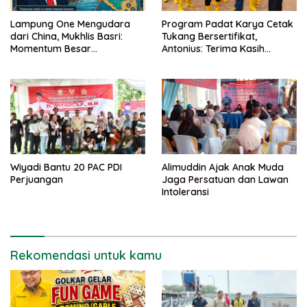
Lampung One Mengudara
Program Padat Karya Cetak
dari China, Mukhlis Basri:
Tukang Bersertifikat,
Momentum Besar
Antonius: Terima Kasih
Percepatan Digitalisasi dan
Mukhlis Basri dan
Kemajuan Lampung
Kementerian PUPR
Wiyadi Bantu 20 PAC PDI
Alimuddin Ajak Anak Muda
Perjuangan
Jaga Persatuan dan Lawan
Intoleransi
Rekomendasi untuk kamu