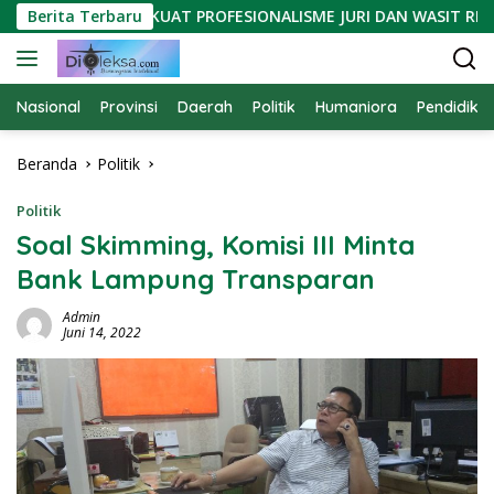
Langsung
LAMPUNG PERKUAT PROFESIONALISME JURI DAN WASIT RENANG
Berita Terbaru
ke
konten
Nasional
Provinsi
Daerah
Politik
Humaniora
Pendidika
Beranda
Politik
Politik
Soal Skimming, Komisi III Minta
Bank Lampung Transparan
Admin
Juni 14, 2022