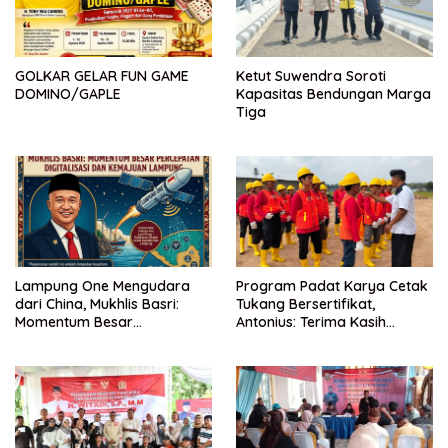
GOLKAR GELAR FUN GAME
Ketut Suwendra Soroti
DOMINO/GAPLE
Kapasitas Bendungan Marga
Tiga
Lampung One Mengudara
Program Padat Karya Cetak
dari China, Mukhlis Basri:
Tukang Bersertifikat,
Momentum Besar
Antonius: Terima Kasih
Percepatan Digitalisasi dan
Mukhlis Basri dan
Kemajuan Lampung
Kementerian PUPR