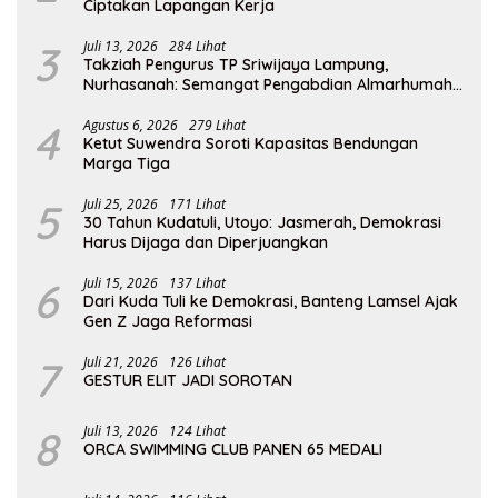
Ciptakan Lapangan Kerja
3
Juli 13, 2026
284 Lihat
Takziah Pengurus TP Sriwijaya Lampung,
Nurhasanah: Semangat Pengabdian Almarhumah
Putri Andhawati Harus Terus Diteruskan
4
Agustus 6, 2026
279 Lihat
Ketut Suwendra Soroti Kapasitas Bendungan
Marga Tiga
5
Juli 25, 2026
171 Lihat
30 Tahun Kudatuli, Utoyo: Jasmerah, Demokrasi
Harus Dijaga dan Diperjuangkan
6
Juli 15, 2026
137 Lihat
Dari Kuda Tuli ke Demokrasi, Banteng Lamsel Ajak
Gen Z Jaga Reformasi
7
Juli 21, 2026
126 Lihat
GESTUR ELIT JADI SOROTAN
8
Juli 13, 2026
124 Lihat
ORCA SWIMMING CLUB PANEN 65 MEDALI