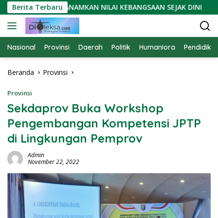
Langsung
I YUGINTA: TANAMKAN NILAI KEBANGSAAN SEJAK DINI
Berita Terbaru
O
ke
konten
Nasional
Provinsi
Daerah
Politik
Humaniora
Pendidika
Beranda
Provinsi
Provinsi
Sekdaprov Buka Workshop
Pengembangan Kompetensi JPTP
di Lingkungan Pemprov
Admin
November 22, 2022