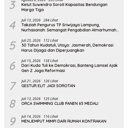
3
Ketut Suwendra Soroti Kapasitas Bendungan
Marga Tiga
4
Juli 13, 2026
284 Lihat
Takziah Pengurus TP Sriwijaya Lampung,
Nurhasanah: Semangat Pengabdian Almarhumah
Putri Andhawati Harus Terus Diteruskan
5
Juli 25, 2026
172 Lihat
30 Tahun Kudatuli, Utoyo: Jasmerah, Demokrasi
Harus Dijaga dan Diperjuangkan
6
Juli 15, 2026
138 Lihat
Dari Kuda Tuli ke Demokrasi, Banteng Lamsel Ajak
Gen Z Jaga Reformasi
7
Juli 21, 2026
126 Lihat
GESTUR ELIT JADI SOROTAN
8
Juli 13, 2026
125 Lihat
ORCA SWIMMING CLUB PANEN 65 MEDALI
9
Juli 14, 2026
116 Lihat
MENJEMPUT MIMPI DARI RUMAH KONTRAKAN