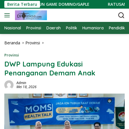
Langsung
LKAR GELAR FUN GAME DOMINO/GAPLE
Berita Terbaru
RATUSAN WARGA
ke
konten
Nasional
Provinsi
Daerah
Politik
Humaniora
Pendidika
Beranda
Provinsi
Provinsi
DWP Lampung Edukasi
Penanganan Demam Anak
Admin
Mei 18, 2026