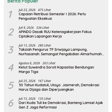
Berita Populer
1
Juli 23, 2026
475 Lihat
Capaian Retribusi Semester I 2026: Perlu
Penguatan Eksekusi
2
Juli 9, 2026
334 Lihat
APINDO Desak RUU Ketenagakerjaan Fokus
Ciptakan Lapangan Kerja
3
Juli 13, 2026
280 Lihat
Takziah Pengurus TP Sriwijaya Lampung,
Nurhasanah: Semangat Pengabdian Almarhumah
Putri Andhawati Harus Terus Diteruskan
4
Agustus 6, 2026
263 Lihat
Ketut Suwendra Soroti Kapasitas Bendungan
Marga Tiga
5
Juli 25, 2026
167 Lihat
30 Tahun Kudatuli, Utoyo: Jasmerah, Demokrasi
Harus Dijaga dan Diperjuangkan
6
Juli 15, 2026
135 Lihat
Dari Kuda Tuli ke Demokrasi, Banteng Lamsel Ajak
Gen Z Jaga Reformasi