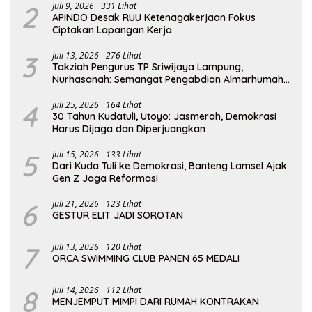
2
Juli 9, 2026
331 Lihat
APINDO Desak RUU Ketenagakerjaan Fokus
Ciptakan Lapangan Kerja
3
Juli 13, 2026
276 Lihat
Takziah Pengurus TP Sriwijaya Lampung,
Nurhasanah: Semangat Pengabdian Almarhumah
Putri Andhawati Harus Terus Diteruskan
4
Juli 25, 2026
164 Lihat
30 Tahun Kudatuli, Utoyo: Jasmerah, Demokrasi
Harus Dijaga dan Diperjuangkan
5
Juli 15, 2026
133 Lihat
Dari Kuda Tuli ke Demokrasi, Banteng Lamsel Ajak
Gen Z Jaga Reformasi
6
Juli 21, 2026
123 Lihat
GESTUR ELIT JADI SOROTAN
7
Juli 13, 2026
120 Lihat
ORCA SWIMMING CLUB PANEN 65 MEDALI
8
Juli 14, 2026
112 Lihat
MENJEMPUT MIMPI DARI RUMAH KONTRAKAN