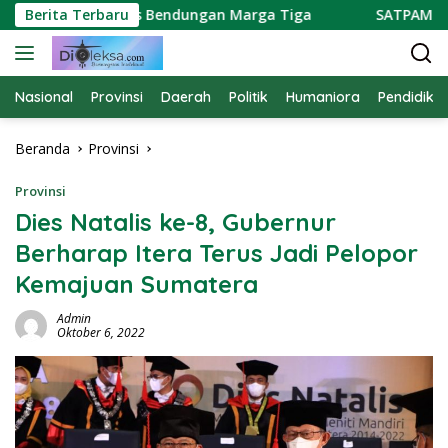
Langsung
ti Kapasitas Bendungan Marga Tiga
Berita Terbaru
SATPAM PTPN BE
ke
konten
Nasional
Provinsi
Daerah
Politik
Humaniora
Pendidika
Beranda
Provinsi
Provinsi
Dies Natalis ke-8, Gubernur
Berharap Itera Terus Jadi Pelopor
Kemajuan Sumatera
Admin
Oktober 6, 2022