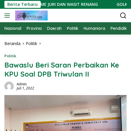
Langsung
ROFESIONALISME JURI DAN WASIT RENANG
Berita Terbaru
GOLKAR GEL
ke
konten
Nasional
Provinsi
Daerah
Politik
Humaniora
Pendidika
Beranda
Politik
Politik
Bawaslu Beri Saran Perbaikan Ke
KPU Soal DPB Triwulan II
Admin
Juli 1, 2022