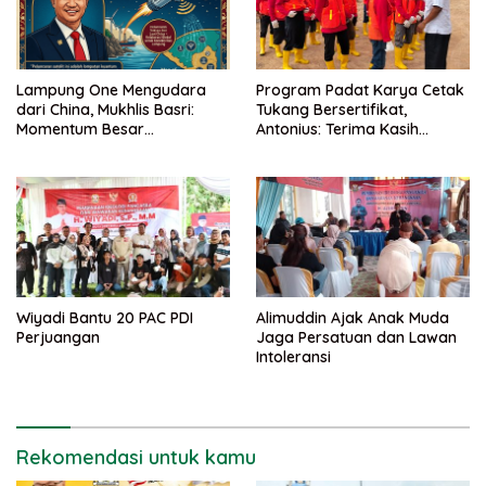
Lampung One Mengudara
Program Padat Karya Cetak
dari China, Mukhlis Basri:
Tukang Bersertifikat,
Momentum Besar
Antonius: Terima Kasih
Percepatan Digitalisasi dan
Mukhlis Basri dan
Kemajuan Lampung
Kementerian PUPR
Wiyadi Bantu 20 PAC PDI
Alimuddin Ajak Anak Muda
Perjuangan
Jaga Persatuan dan Lawan
Intoleransi
Rekomendasi untuk kamu