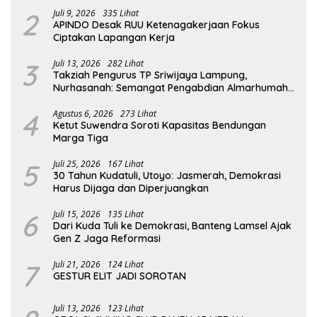
2
Juli 9, 2026
335 Lihat
APINDO Desak RUU Ketenagakerjaan Fokus
Ciptakan Lapangan Kerja
3
Juli 13, 2026
282 Lihat
Takziah Pengurus TP Sriwijaya Lampung,
Nurhasanah: Semangat Pengabdian Almarhumah
Putri Andhawati Harus Terus Diteruskan
4
Agustus 6, 2026
273 Lihat
Ketut Suwendra Soroti Kapasitas Bendungan
Marga Tiga
5
Juli 25, 2026
167 Lihat
30 Tahun Kudatuli, Utoyo: Jasmerah, Demokrasi
Harus Dijaga dan Diperjuangkan
6
Juli 15, 2026
135 Lihat
Dari Kuda Tuli ke Demokrasi, Banteng Lamsel Ajak
Gen Z Jaga Reformasi
7
Juli 21, 2026
124 Lihat
GESTUR ELIT JADI SOROTAN
Juli 13, 2026
123 Lihat