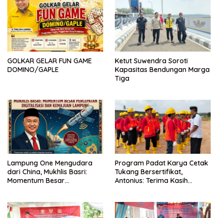
GOLKAR GELAR FUN GAME
Ketut Suwendra Soroti
DOMINO/GAPLE
Kapasitas Bendungan Marga
Tiga
Lampung One Mengudara
Program Padat Karya Cetak
dari China, Mukhlis Basri:
Tukang Bersertifikat,
Momentum Besar
Antonius: Terima Kasih
Percepatan Digitalisasi dan
Mukhlis Basri dan
Kemajuan Lampung
Kementerian PUPR