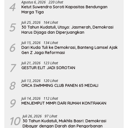
4
Agustus 6, 2026
220 Lihat
Ketut Suwendra Soroti Kapasitas Bendungan
Marga Tiga
5
Juli 25, 2026
164 Lihat
30 Tahun Kudatuli, Utoyo: Jasmerah, Demokrasi
Harus Dijaga dan Diperjuangkan
6
Juli 15, 2026
134 Lihat
Dari Kuda Tuli ke Demokrasi, Banteng Lamsel Ajak
Gen Z Jaga Reformasi
7
Juli 21, 2026
123 Lihat
GESTUR ELIT JADI SOROTAN
8
Juli 13, 2026
120 Lihat
ORCA SWIMMING CLUB PANEN 65 MEDALI
9
Juli 14, 2026
112 Lihat
MENJEMPUT MIMPI DARI RUMAH KONTRAKAN
10
Juli 26, 2026
97 Lihat
30 Tahun Kudatuli, Mukhlis Basri: Demokrasi
Dibayar dengan Darah dan Pengorbanan