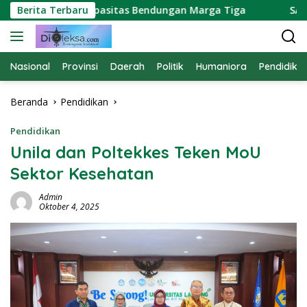
Langsung
ra Soroti Kapasitas Bendungan Marga Tiga
Berita Terbaru
SATPAM P
ke
konten
Nasional
Provinsi
Daerah
Politik
Humaniora
Pendidika
Beranda
Pendidikan
Pendidikan
Unila dan Poltekkes Teken MoU
Sektor Kesehatan
Admin
Oktober 4, 2025