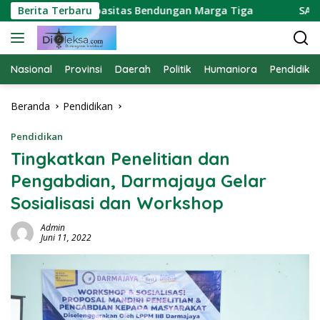
Langsung
ra Soroti Kapasitas Bendungan Marga Tiga
Berita Terbaru
SATPAM P
ke
konten
Nasional
Provinsi
Daerah
Politik
Humaniora
Pendidika
Beranda
Pendidikan
Pendidikan
Tingkatkan Penelitian dan
Pengabdian, Darmajaya Gelar
Sosialisasi dan Workshop
Admin
Juni 11, 2022