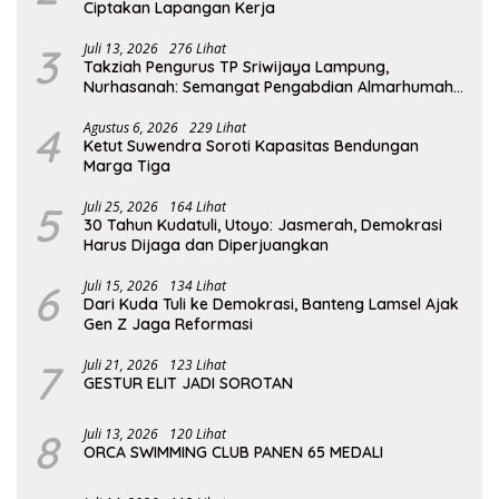
Ciptakan Lapangan Kerja
3
Juli 13, 2026
276 Lihat
Takziah Pengurus TP Sriwijaya Lampung,
Nurhasanah: Semangat Pengabdian Almarhumah
Putri Andhawati Harus Terus Diteruskan
4
Agustus 6, 2026
229 Lihat
Ketut Suwendra Soroti Kapasitas Bendungan
Marga Tiga
5
Juli 25, 2026
164 Lihat
30 Tahun Kudatuli, Utoyo: Jasmerah, Demokrasi
Harus Dijaga dan Diperjuangkan
6
Juli 15, 2026
134 Lihat
Dari Kuda Tuli ke Demokrasi, Banteng Lamsel Ajak
Gen Z Jaga Reformasi
7
Juli 21, 2026
123 Lihat
GESTUR ELIT JADI SOROTAN
8
Juli 13, 2026
120 Lihat
ORCA SWIMMING CLUB PANEN 65 MEDALI