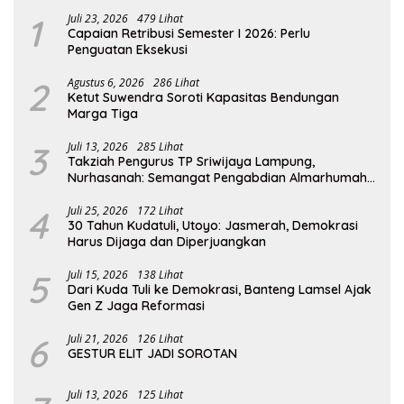
1
Juli 23, 2026
479 Lihat
Capaian Retribusi Semester I 2026: Perlu
Penguatan Eksekusi
2
Agustus 6, 2026
286 Lihat
Ketut Suwendra Soroti Kapasitas Bendungan
Marga Tiga
3
Juli 13, 2026
285 Lihat
Takziah Pengurus TP Sriwijaya Lampung,
Nurhasanah: Semangat Pengabdian Almarhumah
Putri Andhawati Harus Terus Diteruskan
4
Juli 25, 2026
172 Lihat
30 Tahun Kudatuli, Utoyo: Jasmerah, Demokrasi
Harus Dijaga dan Diperjuangkan
5
Juli 15, 2026
138 Lihat
Dari Kuda Tuli ke Demokrasi, Banteng Lamsel Ajak
Gen Z Jaga Reformasi
6
Juli 21, 2026
126 Lihat
GESTUR ELIT JADI SOROTAN
Juli 13, 2026
125 Lihat