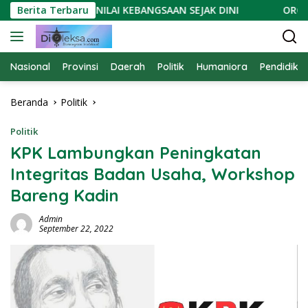
Langsung
TANAMKAN NILAI KEBANGSAAN SEJAK DINI
Berita Terbaru
ORCA LAMPUN
ke
konten
Nasional
Provinsi
Daerah
Politik
Humaniora
Pendidika
Beranda
Politik
Politik
KPK Lambungkan Peningkatan
Integritas Badan Usaha, Workshop
Bareng Kadin
Admin
September 22, 2022