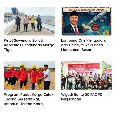
Ketut Suwendra Soroti
Lampung One Mengudara
Kapasitas Bendungan Marga
dari China, Mukhlis Basri:
Tiga
Momentum Besar
Percepatan Digitalisasi dan
Kemajuan Lampung
Program Padat Karya Cetak
Wiyadi Bantu 20 PAC PDI
Tukang Bersertifikat,
Perjuangan
Antonius: Terima Kasih
Mukhlis Basri dan
Kementerian PUPR