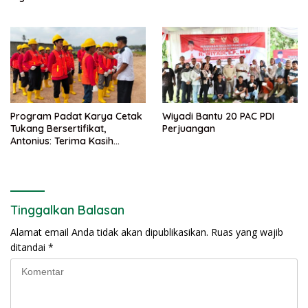
Percepatan Digitalisasi dan
Kemajuan Lampung
Program Padat Karya Cetak
Wiyadi Bantu 20 PAC PDI
Tukang Bersertifikat,
Perjuangan
Antonius: Terima Kasih
Mukhlis Basri dan
Kementerian PUPR
Tinggalkan Balasan
Alamat email Anda tidak akan dipublikasikan.
Ruas yang wajib
ditandai
*