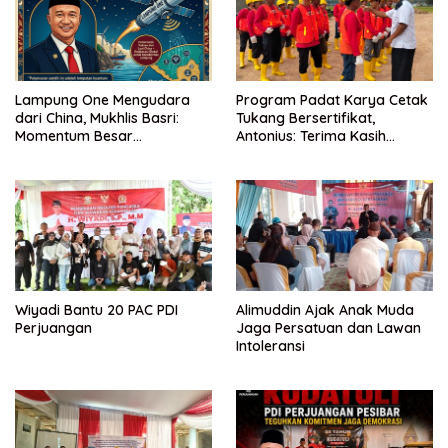
Lampung One Mengudara
Program Padat Karya Cetak
dari China, Mukhlis Basri:
Tukang Bersertifikat,
Momentum Besar
Antonius: Terima Kasih
Percepatan Digitalisasi dan
Mukhlis Basri dan
Kemajuan Lampung
Kementerian PUPR
Wiyadi Bantu 20 PAC PDI
Alimuddin Ajak Anak Muda
Perjuangan
Jaga Persatuan dan Lawan
Intoleransi