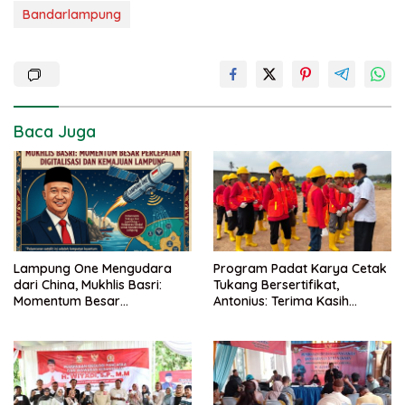
Bandarlampung
Baca Juga
Lampung One Mengudara
Program Padat Karya Cetak
dari China, Mukhlis Basri:
Tukang Bersertifikat,
Momentum Besar
Antonius: Terima Kasih
Percepatan Digitalisasi dan
Mukhlis Basri dan
Kemajuan Lampung
Kementerian PUPR