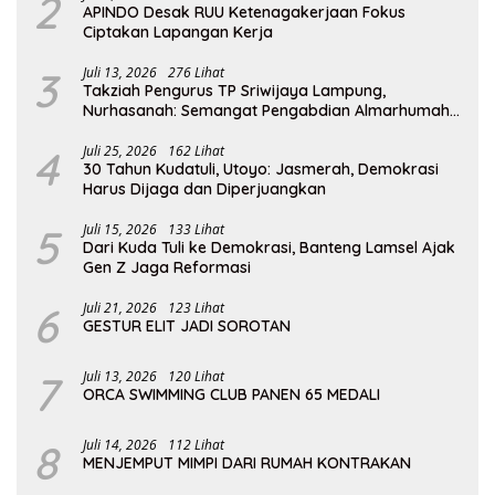
2
APINDO Desak RUU Ketenagakerjaan Fokus
Ciptakan Lapangan Kerja
3
Juli 13, 2026
276 Lihat
Takziah Pengurus TP Sriwijaya Lampung,
Nurhasanah: Semangat Pengabdian Almarhumah
Putri Andhawati Harus Terus Diteruskan
4
Juli 25, 2026
162 Lihat
30 Tahun Kudatuli, Utoyo: Jasmerah, Demokrasi
Harus Dijaga dan Diperjuangkan
5
Juli 15, 2026
133 Lihat
Dari Kuda Tuli ke Demokrasi, Banteng Lamsel Ajak
Gen Z Jaga Reformasi
6
Juli 21, 2026
123 Lihat
GESTUR ELIT JADI SOROTAN
7
Juli 13, 2026
120 Lihat
ORCA SWIMMING CLUB PANEN 65 MEDALI
8
Juli 14, 2026
112 Lihat
MENJEMPUT MIMPI DARI RUMAH KONTRAKAN