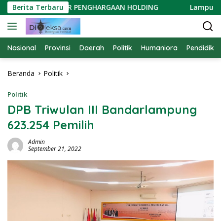
Langsung
RGEN DIGANJAR PENGHARGAAN HOLDING
Berita Terbaru
Lampung One M
ke
konten
Nasional
Provinsi
Daerah
Politik
Humaniora
Pendidika
Beranda
Politik
Politik
DPB Triwulan III Bandarlampung
623.254 Pemilih
Admin
September 21, 2022