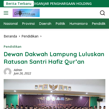
Langsung
TPN BERGEN DIGANJAR PENGHARGAAN HOLDING
Berita Terbaru
Lampun
ke
konten
Nasional
Provinsi
Daerah
Politik
Humaniora
Pendidika
Beranda
Pendidikan
Pendidikan
Dewan Dakwah Lampung Luluskan
Ratusan Santri Hafiz Qur’an
Admin
Juni 26, 2022