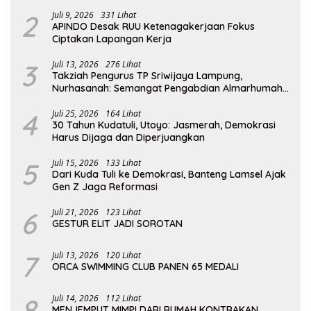
2
Juli 9, 2026
331 Lihat
APINDO Desak RUU Ketenagakerjaan Fokus
Ciptakan Lapangan Kerja
3
Juli 13, 2026
276 Lihat
Takziah Pengurus TP Sriwijaya Lampung,
Nurhasanah: Semangat Pengabdian Almarhumah
Putri Andhawati Harus Terus Diteruskan
4
Juli 25, 2026
164 Lihat
30 Tahun Kudatuli, Utoyo: Jasmerah, Demokrasi
Harus Dijaga dan Diperjuangkan
5
Juli 15, 2026
133 Lihat
Dari Kuda Tuli ke Demokrasi, Banteng Lamsel Ajak
Gen Z Jaga Reformasi
6
Juli 21, 2026
123 Lihat
GESTUR ELIT JADI SOROTAN
7
Juli 13, 2026
120 Lihat
ORCA SWIMMING CLUB PANEN 65 MEDALI
8
Juli 14, 2026
112 Lihat
MENJEMPUT MIMPI DARI RUMAH KONTRAKAN