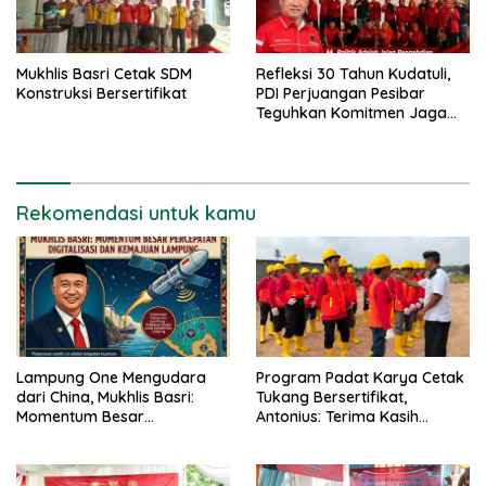
Mukhlis Basri Cetak SDM
Refleksi 30 Tahun Kudatuli,
Konstruksi Bersertifikat
PDI Perjuangan Pesibar
Teguhkan Komitmen Jaga
Demokrasi
Rekomendasi untuk kamu
Lampung One Mengudara
Program Padat Karya Cetak
dari China, Mukhlis Basri:
Tukang Bersertifikat,
Momentum Besar
Antonius: Terima Kasih
Percepatan Digitalisasi dan
Mukhlis Basri dan
Kemajuan Lampung
Kementerian PUPR