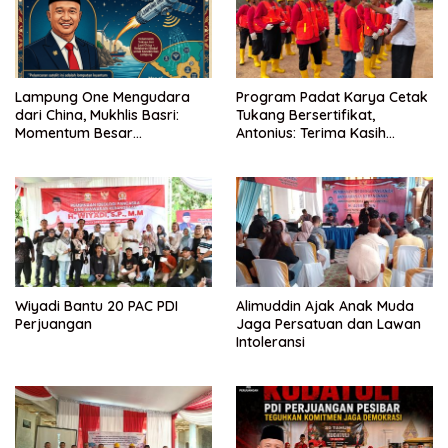
Lampung One Mengudara
Program Padat Karya Cetak
dari China, Mukhlis Basri:
Tukang Bersertifikat,
Momentum Besar
Antonius: Terima Kasih
Percepatan Digitalisasi dan
Mukhlis Basri dan
Kemajuan Lampung
Kementerian PUPR
Wiyadi Bantu 20 PAC PDI
Alimuddin Ajak Anak Muda
Perjuangan
Jaga Persatuan dan Lawan
Intoleransi