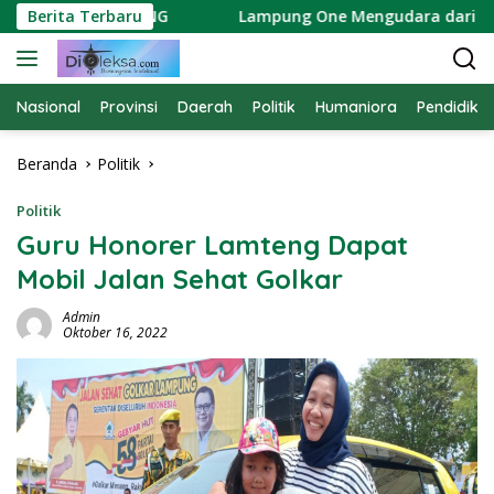
Langsung
RGAAN HOLDING
Berita Terbaru
Lampung One Mengudara dari China, M
ke
konten
Nasional
Provinsi
Daerah
Politik
Humaniora
Pendidika
Beranda
Politik
Politik
Guru Honorer Lamteng Dapat
Mobil Jalan Sehat Golkar
Admin
Oktober 16, 2022