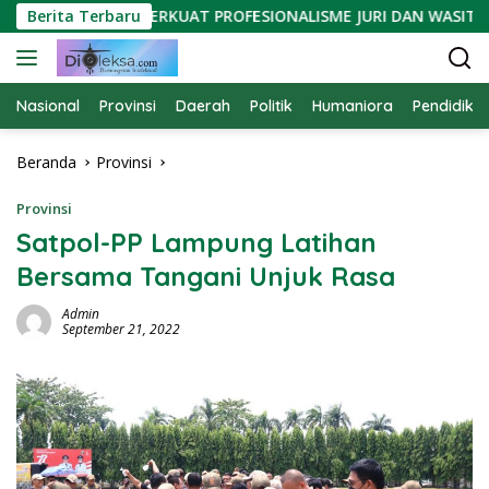
Langsung
CA LAMPUNG PERKUAT PROFESIONALISME JURI DAN WASIT RENA
Berita Terbaru
ke
konten
Nasional
Provinsi
Daerah
Politik
Humaniora
Pendidika
Beranda
Provinsi
Provinsi
Satpol-PP Lampung Latihan
Bersama Tangani Unjuk Rasa
Admin
September 21, 2022