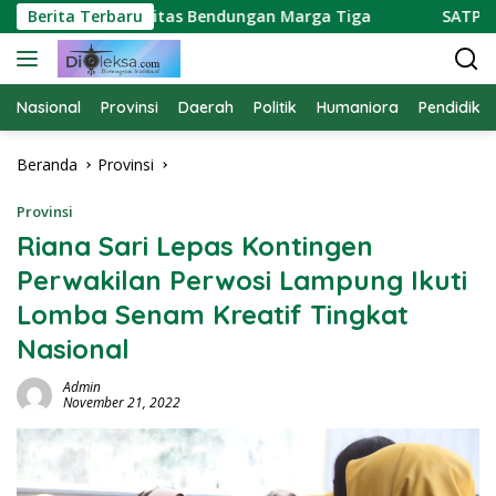
Langsung
 Soroti Kapasitas Bendungan Marga Tiga
Berita Terbaru
SATPAM PTPN
ke
konten
Nasional
Provinsi
Daerah
Politik
Humaniora
Pendidika
Beranda
Provinsi
Provinsi
Riana Sari Lepas Kontingen
Perwakilan Perwosi Lampung Ikuti
Lomba Senam Kreatif Tingkat
Nasional
Admin
November 21, 2022