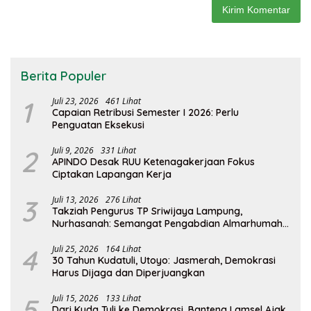
Berita Populer
1
Juli 23, 2026
461 Lihat
Capaian Retribusi Semester I 2026: Perlu
Penguatan Eksekusi
2
Juli 9, 2026
331 Lihat
APINDO Desak RUU Ketenagakerjaan Fokus
Ciptakan Lapangan Kerja
3
Juli 13, 2026
276 Lihat
Takziah Pengurus TP Sriwijaya Lampung,
Nurhasanah: Semangat Pengabdian Almarhumah
Putri Andhawati Harus Terus Diteruskan
4
Juli 25, 2026
164 Lihat
30 Tahun Kudatuli, Utoyo: Jasmerah, Demokrasi
Harus Dijaga dan Diperjuangkan
5
Juli 15, 2026
133 Lihat
Dari Kuda Tuli ke Demokrasi, Banteng Lamsel Ajak