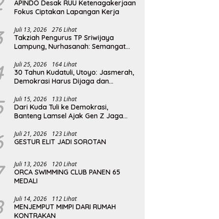
2
APINDO Desak RUU Ketenagakerjaan
Fokus Ciptakan Lapangan Kerja
3
Juli 13, 2026
276 Lihat
Takziah Pengurus TP Sriwijaya
Lampung, Nurhasanah: Semangat
Pengabdian Almarhumah Putri
Andhawati Harus Terus Diteruskan
4
Juli 25, 2026
164 Lihat
30 Tahun Kudatuli, Utoyo: Jasmerah,
Demokrasi Harus Dijaga dan
Diperjuangkan
5
Juli 15, 2026
133 Lihat
Dari Kuda Tuli ke Demokrasi,
Banteng Lamsel Ajak Gen Z Jaga
Reformasi
6
Juli 21, 2026
123 Lihat
GESTUR ELIT JADI SOROTAN
7
Juli 13, 2026
120 Lihat
ORCA SWIMMING CLUB PANEN 65
MEDALI
8
Juli 14, 2026
112 Lihat
MENJEMPUT MIMPI DARI RUMAH
KONTRAKAN