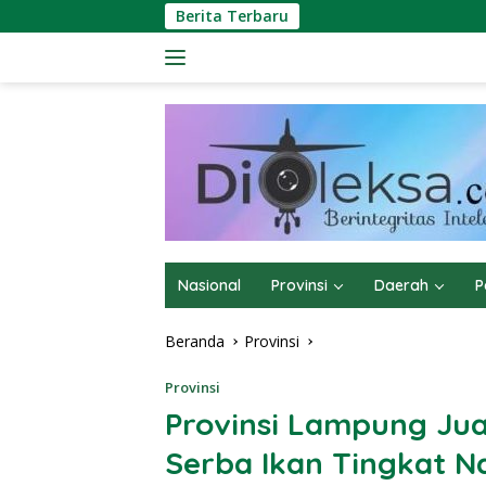
Langsung
Berita Terbaru
ke
konten
Nasional
Provinsi
Daerah
P
Beranda
Provinsi
Provinsi
Provinsi Lampung J
Serba Ikan Tingkat N