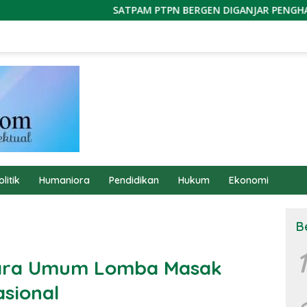
SATPAM PTPN BERGEN DIGANJAR PENGHARGAAN HOLDING
olitik
Humaniora
Pendidikan
Hukum
Ekonomi
B
1
uara Umum Lomba Masak
asional