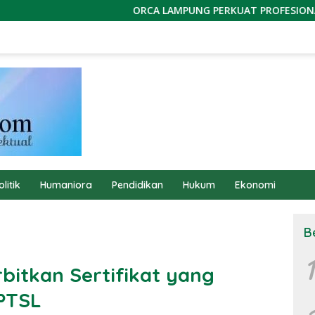
ORCA LAMPUNG PERKUAT PROFESIONALISME JURI DA
olitik
Humaniora
Pendidikan
Hukum
Ekonomi
B
1
rbitkan Sertifikat yang
PTSL