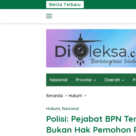
Langsung
Berita Terbaru
ke
konten
Nasional
Provinsi
Daerah
P
Beranda
Hukum
Hukum
,
Nasional
Polisi: Pejabat BPN Te
Bukan Hak Pemohon 