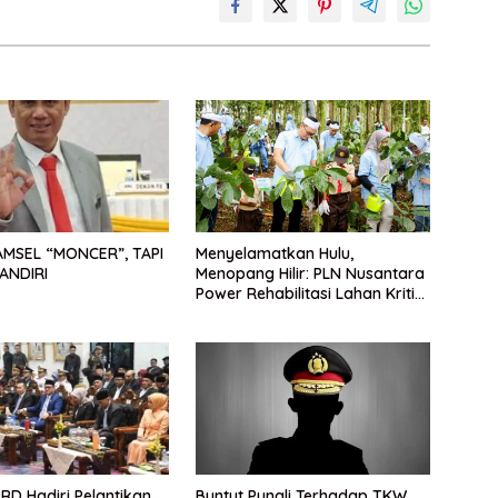
AMSEL “MONCER”, TAPI
Menyelamatkan Hulu,
ANDIRI
Menopang Hilir: PLN Nusantara
Power Rehabilitasi Lahan Kritis
untuk Ekosistem Berkelanjutan
RD Hadiri Pelantikan
Buntut Pungli Terhadap TKW,