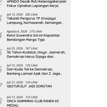
2
APINDO Desak RUU Ketenagakerjaan
Fokus Ciptakan Lapangan Kerja
3
Juli 13, 2026
282 Lihat
Takziah Pengurus TP Sriwijaya
Lampung, Nurhasanah: Semangat
Pengabdian Almarhumah Putri
Andhawati Harus Terus Diteruskan
4
Agustus 6, 2026
273 Lihat
Ketut Suwendra Soroti Kapasitas
Bendungan Marga Tiga
5
Juli 25, 2026
167 Lihat
30 Tahun Kudatuli, Utoyo: Jasmerah,
Demokrasi Harus Dijaga dan
Diperjuangkan
6
Juli 15, 2026
135 Lihat
Dari Kuda Tuli ke Demokrasi,
Banteng Lamsel Ajak Gen Z Jaga
Reformasi
7
Juli 21, 2026
124 Lihat
GESTUR ELIT JADI SOROTAN
8
Juli 13, 2026
123 Lihat
ORCA SWIMMING CLUB PANEN 65
MEDALI