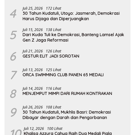
Putri Andhawati Harus Terus Diteruskan
4
Juli 25, 2026
172 Lihat
30 Tahun Kudatuli, Utoyo: Jasmerah, Demokrasi
Harus Dijaga dan Diperjuangkan
5
Juli 15, 2026
138 Lihat
Dari Kuda Tuli ke Demokrasi, Banteng Lamsel Ajak
Gen Z Jaga Reformasi
6
Juli 21, 2026
126 Lihat
GESTUR ELIT JADI SOROTAN
7
Juli 13, 2026
125 Lihat
ORCA SWIMMING CLUB PANEN 65 MEDALI
8
Juli 14, 2026
116 Lihat
MENJEMPUT MIMPI DARI RUMAH KONTRAKAN
9
Juli 26, 2026
108 Lihat
30 Tahun Kudatuli, Mukhlis Basri: Demokrasi
Dibayar dengan Darah dan Pengorbanan
10
Juli 12, 2026
100 Lihat
Khalisa Azzura Cahya Raih Dua Medali Piala