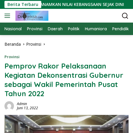
Langsung
DI YUGINTA: TANAMKAN NILAI KEBANGSAAN SEJAK DINI
Berita Terbaru
ke
konten
Nasional
Provinsi
Daerah
Politik
Humaniora
Pendidika
Beranda
Provinsi
Provinsi
Pemprov Rakor Pelaksanaan
Kegiatan Dekonsentrasi Gubernur
sebagai Wakil Pemerintah Pusat
Tahun 2022
Admin
Juni 13, 2022