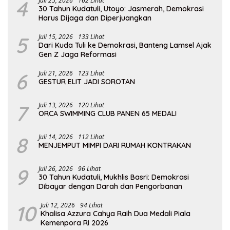
4
Juli 25, 2026
162 Lihat
30 Tahun Kudatuli, Utoyo: Jasmerah, Demokrasi
Harus Dijaga dan Diperjuangkan
5
Juli 15, 2026
133 Lihat
Dari Kuda Tuli ke Demokrasi, Banteng Lamsel Ajak
Gen Z Jaga Reformasi
6
Juli 21, 2026
123 Lihat
GESTUR ELIT JADI SOROTAN
7
Juli 13, 2026
120 Lihat
ORCA SWIMMING CLUB PANEN 65 MEDALI
8
Juli 14, 2026
112 Lihat
MENJEMPUT MIMPI DARI RUMAH KONTRAKAN
9
Juli 26, 2026
96 Lihat
30 Tahun Kudatuli, Mukhlis Basri: Demokrasi
Dibayar dengan Darah dan Pengorbanan
10
Juli 12, 2026
94 Lihat
Khalisa Azzura Cahya Raih Dua Medali Piala
Kemenpora RI 2026