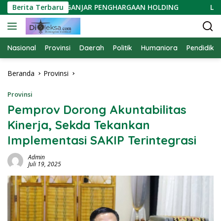
Langsung
N BERGEN DIGANJAR PENGHARGAAN HOLDING
Berita Terbaru
Lampung O
ke
konten
Nasional
Provinsi
Daerah
Politik
Humaniora
Pendidika
Beranda
Provinsi
Provinsi
Pemprov Dorong Akuntabilitas
Kinerja, Sekda Tekankan
Implementasi SAKIP Terintegrasi
Admin
Juli 19, 2025