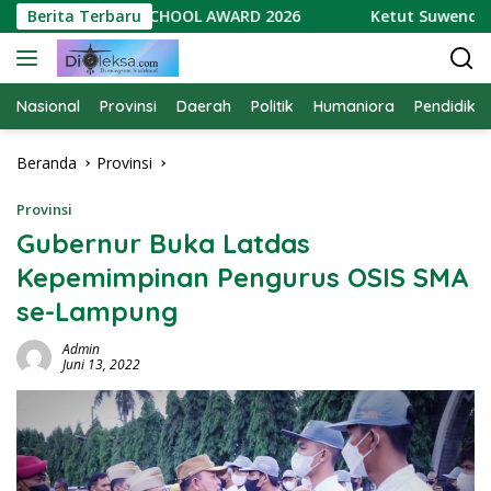
Langsung
 RAIH GREEN SCHOOL AWARD 2026
Berita Terbaru
Ketut Suwendra Soro
ke
konten
Nasional
Provinsi
Daerah
Politik
Humaniora
Pendidika
Beranda
Provinsi
Provinsi
Gubernur Buka Latdas
Kepemimpinan Pengurus OSIS SMA
se-Lampung
Admin
Juni 13, 2022