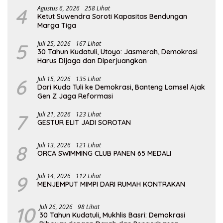
4
Agustus 6, 2026
258 Lihat
Ketut Suwendra Soroti Kapasitas Bendungan
Marga Tiga
5
Juli 25, 2026
167 Lihat
30 Tahun Kudatuli, Utoyo: Jasmerah, Demokrasi
Harus Dijaga dan Diperjuangkan
6
Juli 15, 2026
135 Lihat
Dari Kuda Tuli ke Demokrasi, Banteng Lamsel Ajak
Gen Z Jaga Reformasi
7
Juli 21, 2026
123 Lihat
GESTUR ELIT JADI SOROTAN
8
Juli 13, 2026
121 Lihat
ORCA SWIMMING CLUB PANEN 65 MEDALI
9
Juli 14, 2026
112 Lihat
MENJEMPUT MIMPI DARI RUMAH KONTRAKAN
10
Juli 26, 2026
98 Lihat
30 Tahun Kudatuli, Mukhlis Basri: Demokrasi