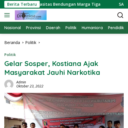
Langsung
a Soroti Kapasitas Bendungan Marga Tiga
Berita Terbaru
SATPAM PT
ke
konten
Nasional
Provinsi
Daerah
Politik
Humaniora
Pendidika
Beranda
Politik
Politik
Gelar Sosper, Kostiana Ajak
Masyarakat Jauhi Narkotika
Admin
Oktober 23, 2022