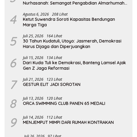
Nurhasanah: Semangat Pengabdian Almarhumah
Putri Andhawati Harus Terus Diteruskan
4
Agustus 6, 2026
208 Lihat
Ketut Suwendra Soroti Kapasitas Bendungan
Marga Tiga
5
Juli 25, 2026
164 Lihat
30 Tahun Kudatuli, Utoyo: Jasmerah, Demokrasi
Harus Dijaga dan Diperjuangkan
6
Juli 15, 2026
134 Lihat
Dari Kuda Tuli ke Demokrasi, Banteng Lamsel Ajak
Gen Z Jaga Reformasi
7
Juli 21, 2026
123 Lihat
GESTUR ELIT JADI SOROTAN
8
Juli 13, 2026
120 Lihat
ORCA SWIMMING CLUB PANEN 65 MEDALI
9
Juli 14, 2026
112 Lihat
MENJEMPUT MIMPI DARI RUMAH KONTRAKAN
Juli 26, 2026
97 Lihat