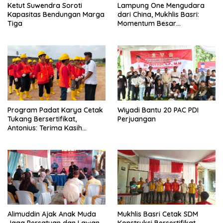
Ketut Suwendra Soroti
Lampung One Mengudara
Kapasitas Bendungan Marga
dari China, Mukhlis Basri:
Tiga
Momentum Besar
Percepatan Digitalisasi dan
Kemajuan Lampung
Program Padat Karya Cetak
Wiyadi Bantu 20 PAC PDI
Tukang Bersertifikat,
Perjuangan
Antonius: Terima Kasih
Mukhlis Basri dan
Kementerian PUPR
Alimuddin Ajak Anak Muda
Mukhlis Basri Cetak SDM