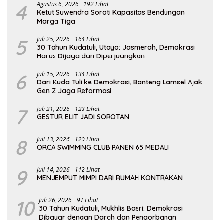
4
Agustus 6, 2026
192 Lihat
Ketut Suwendra Soroti Kapasitas Bendungan
Marga Tiga
5
Juli 25, 2026
164 Lihat
30 Tahun Kudatuli, Utoyo: Jasmerah, Demokrasi
Harus Dijaga dan Diperjuangkan
6
Juli 15, 2026
134 Lihat
Dari Kuda Tuli ke Demokrasi, Banteng Lamsel Ajak
Gen Z Jaga Reformasi
7
Juli 21, 2026
123 Lihat
GESTUR ELIT JADI SOROTAN
8
Juli 13, 2026
120 Lihat
ORCA SWIMMING CLUB PANEN 65 MEDALI
9
Juli 14, 2026
112 Lihat
MENJEMPUT MIMPI DARI RUMAH KONTRAKAN
10
Juli 26, 2026
97 Lihat
30 Tahun Kudatuli, Mukhlis Basri: Demokrasi
Dibayar dengan Darah dan Pengorbanan