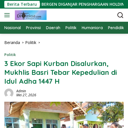
Langsung
SATPAM PTPN BERGEN DIGANJAR PENGHARGAAN HOLDING
Berita Terbaru
ke
konten
Nasional
Provinsi
Daerah
Politik
Humaniora
Pendidika
Beranda
Politik
Politik
3 Ekor Sapi Kurban Disalurkan,
Mukhlis Basri Tebar Kepedulian di
Idul Adha 1447 H
Admin
Mei 27, 2026