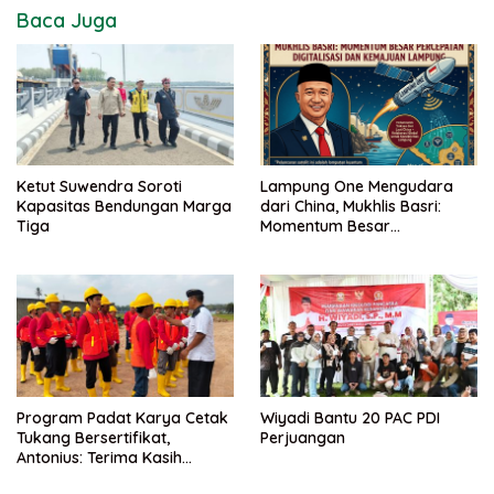
Baca Juga
Ketut Suwendra Soroti
Lampung One Mengudara
Kapasitas Bendungan Marga
dari China, Mukhlis Basri:
Tiga
Momentum Besar
Percepatan Digitalisasi dan
Kemajuan Lampung
Program Padat Karya Cetak
Wiyadi Bantu 20 PAC PDI
Tukang Bersertifikat,
Perjuangan
Antonius: Terima Kasih
Mukhlis Basri dan