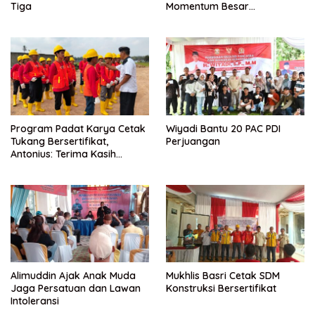
Tiga
Momentum Besar
Percepatan Digitalisasi dan
Kemajuan Lampung
Program Padat Karya Cetak
Wiyadi Bantu 20 PAC PDI
Tukang Bersertifikat,
Perjuangan
Antonius: Terima Kasih
Mukhlis Basri dan
Kementerian PUPR
Alimuddin Ajak Anak Muda
Mukhlis Basri Cetak SDM
Jaga Persatuan dan Lawan
Konstruksi Bersertifikat
Intoleransi