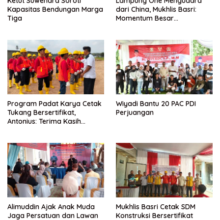
Ketut Suwendra Soroti
Lampung One Mengudara
Kapasitas Bendungan Marga
dari China, Mukhlis Basri:
Tiga
Momentum Besar
Percepatan Digitalisasi dan
Kemajuan Lampung
Program Padat Karya Cetak
Wiyadi Bantu 20 PAC PDI
Tukang Bersertifikat,
Perjuangan
Antonius: Terima Kasih
Mukhlis Basri dan
Kementerian PUPR
Alimuddin Ajak Anak Muda
Mukhlis Basri Cetak SDM
Jaga Persatuan dan Lawan
Konstruksi Bersertifikat