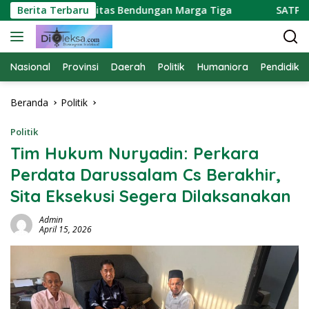
Langsung
 Soroti Kapasitas Bendungan Marga Tiga
Berita Terbaru
SATPAM PTP
ke
konten
Nasional
Provinsi
Daerah
Politik
Humaniora
Pendidika
Beranda
Politik
Politik
Tim Hukum Nuryadin: Perkara
Perdata Darussalam Cs Berakhir,
Sita Eksekusi Segera Dilaksanakan
Admin
April 15, 2026