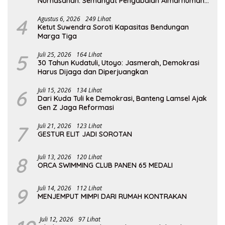
Nurhasanah: Semangat Pengabdian Almarhumah
Putri Andhawati Harus Terus Diteruskan
4
Agustus 6, 2026
249 Lihat
Ketut Suwendra Soroti Kapasitas Bendungan
Marga Tiga
5
Juli 25, 2026
164 Lihat
30 Tahun Kudatuli, Utoyo: Jasmerah, Demokrasi
Harus Dijaga dan Diperjuangkan
6
Juli 15, 2026
134 Lihat
Dari Kuda Tuli ke Demokrasi, Banteng Lamsel Ajak
Gen Z Jaga Reformasi
7
Juli 21, 2026
123 Lihat
GESTUR ELIT JADI SOROTAN
8
Juli 13, 2026
120 Lihat
ORCA SWIMMING CLUB PANEN 65 MEDALI
9
Juli 14, 2026
112 Lihat
MENJEMPUT MIMPI DARI RUMAH KONTRAKAN
Juli 12, 2026
97 Lihat