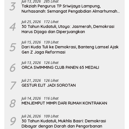
3
Juli 13, 2026
285 Lihat
Takziah Pengurus TP Sriwijaya Lampung,
Nurhasanah: Semangat Pengabdian Almarhumah
Putri Andhawati Harus Terus Diteruskan
4
Juli 25, 2026
172 Lihat
30 Tahun Kudatuli, Utoyo: Jasmerah, Demokrasi
Harus Dijaga dan Diperjuangkan
5
Juli 15, 2026
139 Lihat
Dari Kuda Tuli ke Demokrasi, Banteng Lamsel Ajak
Gen Z Jaga Reformasi
6
Juli 13, 2026
126 Lihat
ORCA SWIMMING CLUB PANEN 65 MEDALI
7
Juli 21, 2026
126 Lihat
GESTUR ELIT JADI SOROTAN
8
Juli 14, 2026
116 Lihat
MENJEMPUT MIMPI DARI RUMAH KONTRAKAN
9
Juli 26, 2026
109 Lihat
30 Tahun Kudatuli, Mukhlis Basri: Demokrasi
Dibayar dengan Darah dan Pengorbanan