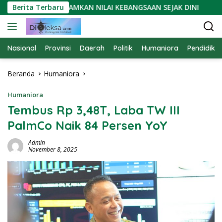
Langsung
 YUGINTA: TANAMKAN NILAI KEBANGSAAN SEJAK DINI
Berita Terbaru
OR
ke
konten
Nasional
Provinsi
Daerah
Politik
Humaniora
Pendidika
Beranda
Humaniora
Humaniora
Tembus Rp 3,48T, Laba TW III
PalmCo Naik 84 Persen YoY
Admin
November 8, 2025