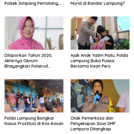
Polsek Simpang Pematang,
Murid di Bandar Lampung?
Ke Bidpropam Polda
Lampung.
Dilaporkan Tahun 2020,
Ajak Anak Yatim Piatu, Polda
Akhirnya Oknum
Lampung Buka Puasa
Bhayangkari Polairud
Bersama Insan Pers
Lampung Selatan dan
Rekannya Ditahan
Polda Lampung Bongkar
Otak Pemerkosa dan
Kasus Prostitusi di Kos-kosan
Penyekapan Siswi SMP
Lampura Ditangkap