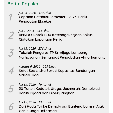
Berita Populer
1
Juli 23, 2026
470 Lihat
Capaian Retribusi Semester I 2026: Perlu
Penguatan Eksekusi
2
Juli 9, 2026
333 Lihat
APINDO Desak RUU Ketenagakerjaan Fokus
Ciptakan Lapangan Kerja
3
Juli 13, 2026
276 Lihat
Takziah Pengurus TP Sriwijaya Lampung,
Nurhasanah: Semangat Pengabdian Almarhumah
Putri Andhawati Harus Terus Diteruskan
4
Agustus 6, 2026
229 Lihat
Ketut Suwendra Soroti Kapasitas Bendungan
Marga Tiga
5
Juli 25, 2026
164 Lihat
30 Tahun Kudatuli, Utoyo: Jasmerah, Demokrasi
Harus Dijaga dan Diperjuangkan
6
Juli 15, 2026
134 Lihat
Dari Kuda Tuli ke Demokrasi, Banteng Lamsel Ajak
Gen Z Jaga Reformasi