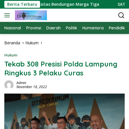
Langsung
 Soroti Kapasitas Bendungan Marga Tiga
Berita Terbaru
SATPAM PTP
ke
konten
Nasional
Provinsi
Daerah
Politik
Humaniora
Pendidika
Beranda
Hukum
Hukum
Tekab 308 Presisi Polda Lampung
Ringkus 3 Pelaku Curas
Admin
November 18, 2022