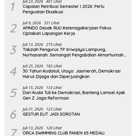
1
Juli 23, 2026
461 Lihat
Capaian Retribusi Semester I 2026: Perlu
Penguatan Eksekusi
2
Juli 9, 2026
331 Lihat
APINDO Desak RUU Ketenagakerjaan Fokus
Ciptakan Lapangan Kerja
3
Juli 13, 2026
275 Lihat
Takziah Pengurus TP Sriwijaya Lampung,
Nurhasanah: Semangat Pengabdian Almarhumah
Putri Andhawati Harus Terus Diteruskan
4
Juli 25, 2026
162 Lihat
30 Tahun Kudatuli, Utoyo: Jasmerah, Demokrasi
Harus Dijaga dan Diperjuangkan
5
Juli 15, 2026
133 Lihat
Dari Kuda Tuli ke Demokrasi, Banteng Lamsel Ajak
Gen Z Jaga Reformasi
6
Juli 21, 2026
123 Lihat
GESTUR ELIT JADI SOROTAN
7
Juli 13, 2026
120 Lihat
ORCA SWIMMING CLUB PANEN 65 MEDALI