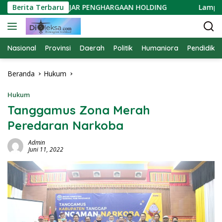
Langsung
RGEN DIGANJAR PENGHARGAAN HOLDING
Berita Terbaru
Lampung One M
ke
konten
Nasional
Provinsi
Daerah
Politik
Humaniora
Pendidika
Beranda
Hukum
Hukum
Tanggamus Zona Merah
Peredaran Narkoba
Admin
Juni 11, 2022