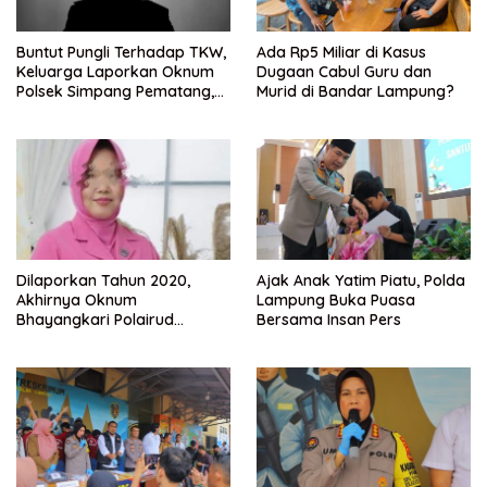
Buntut Pungli Terhadap TKW,
Ada Rp5 Miliar di Kasus
Keluarga Laporkan Oknum
Dugaan Cabul Guru dan
Polsek Simpang Pematang,
Murid di Bandar Lampung?
Ke Bidpropam Polda
Lampung.
Dilaporkan Tahun 2020,
Ajak Anak Yatim Piatu, Polda
Akhirnya Oknum
Lampung Buka Puasa
Bhayangkari Polairud
Bersama Insan Pers
Lampung Selatan dan
Rekannya Ditahan