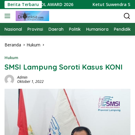
Langsung
H GREEN SCHOOL AWARD 2026
Berita Terbaru
Ketut Suwendra Soroti Ka
ke
konten
Nasional
Provinsi
Daerah
Politik
Humaniora
Pendidika
Beranda
Hukum
Hukum
SMSI Lampung Soroti Kasus KONI
Admin
Oktober 1, 2022