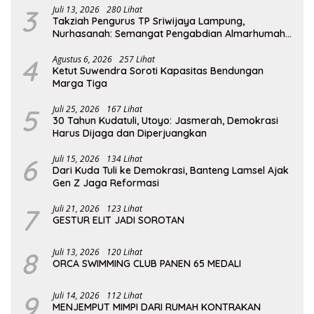
3
Juli 13, 2026
280 Lihat
Takziah Pengurus TP Sriwijaya Lampung,
Nurhasanah: Semangat Pengabdian Almarhumah
Putri Andhawati Harus Terus Diteruskan
4
Agustus 6, 2026
257 Lihat
Ketut Suwendra Soroti Kapasitas Bendungan
Marga Tiga
5
Juli 25, 2026
167 Lihat
30 Tahun Kudatuli, Utoyo: Jasmerah, Demokrasi
Harus Dijaga dan Diperjuangkan
6
Juli 15, 2026
134 Lihat
Dari Kuda Tuli ke Demokrasi, Banteng Lamsel Ajak
Gen Z Jaga Reformasi
7
Juli 21, 2026
123 Lihat
GESTUR ELIT JADI SOROTAN
8
Juli 13, 2026
120 Lihat
ORCA SWIMMING CLUB PANEN 65 MEDALI
9
Juli 14, 2026
112 Lihat
MENJEMPUT MIMPI DARI RUMAH KONTRAKAN