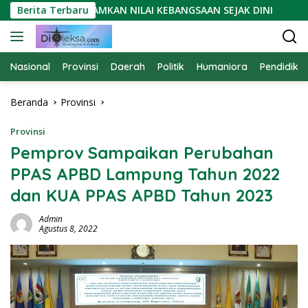
Langsung
UGINTA: TANAMKAN NILAI KEBANGSAAN SEJAK DINI
Berita Terbaru
ORC
ke
konten
Nasional
Provinsi
Daerah
Politik
Humaniora
Pendidika
Beranda
Provinsi
Provinsi
Pemprov Sampaikan Perubahan
PPAS APBD Lampung Tahun 2022
dan KUA PPAS APBD Tahun 2023
Admin
Agustus 8, 2022