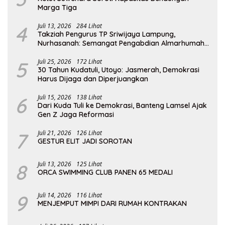
Marga Tiga
4
Juli 13, 2026
284 Lihat
Takziah Pengurus TP Sriwijaya Lampung,
Nurhasanah: Semangat Pengabdian Almarhumah
Putri Andhawati Harus Terus Diteruskan
5
Juli 25, 2026
172 Lihat
30 Tahun Kudatuli, Utoyo: Jasmerah, Demokrasi
Harus Dijaga dan Diperjuangkan
6
Juli 15, 2026
138 Lihat
Dari Kuda Tuli ke Demokrasi, Banteng Lamsel Ajak
Gen Z Jaga Reformasi
7
Juli 21, 2026
126 Lihat
GESTUR ELIT JADI SOROTAN
8
Juli 13, 2026
125 Lihat
ORCA SWIMMING CLUB PANEN 65 MEDALI
9
Juli 14, 2026
116 Lihat
MENJEMPUT MIMPI DARI RUMAH KONTRAKAN