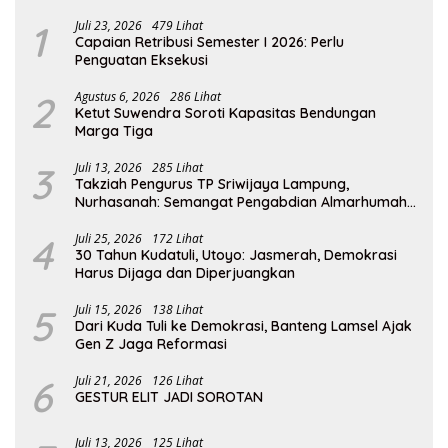
1
Juli 23, 2026
479 Lihat
Capaian Retribusi Semester I 2026: Perlu
Penguatan Eksekusi
2
Agustus 6, 2026
286 Lihat
Ketut Suwendra Soroti Kapasitas Bendungan
Marga Tiga
3
Juli 13, 2026
285 Lihat
Takziah Pengurus TP Sriwijaya Lampung,
Nurhasanah: Semangat Pengabdian Almarhumah
Putri Andhawati Harus Terus Diteruskan
4
Juli 25, 2026
172 Lihat
30 Tahun Kudatuli, Utoyo: Jasmerah, Demokrasi
Harus Dijaga dan Diperjuangkan
5
Juli 15, 2026
138 Lihat
Dari Kuda Tuli ke Demokrasi, Banteng Lamsel Ajak
Gen Z Jaga Reformasi
6
Juli 21, 2026
126 Lihat
GESTUR ELIT JADI SOROTAN
Juli 13, 2026
125 Lihat