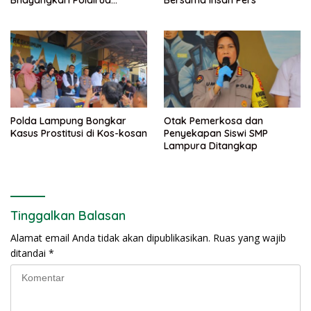
Bhayangkari Polairud
Bersama Insan Pers
Lampung Selatan dan
Rekannya Ditahan
Polda Lampung Bongkar
Otak Pemerkosa dan
Kasus Prostitusi di Kos-kosan
Penyekapan Siswi SMP
Lampura Ditangkap
Tinggalkan Balasan
Alamat email Anda tidak akan dipublikasikan.
Ruas yang wajib
ditandai
*