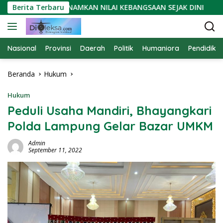
Langsung
I YUGINTA: TANAMKAN NILAI KEBANGSAAN SEJAK DINI
Berita Terbaru
O
ke
konten
Nasional
Provinsi
Daerah
Politik
Humaniora
Pendidika
Beranda
Hukum
Hukum
Peduli Usaha Mandiri, Bhayangkari
Polda Lampung Gelar Bazar UMKM
Admin
September 11, 2022