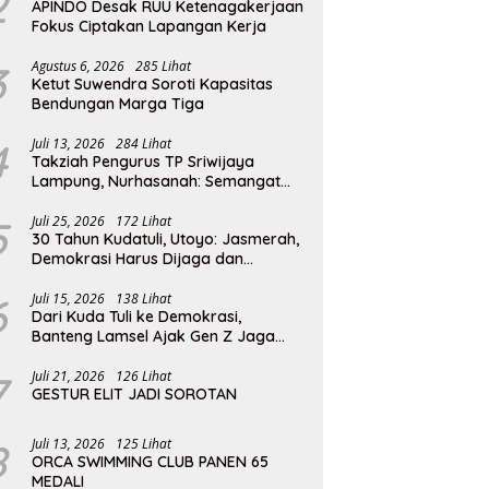
2
APINDO Desak RUU Ketenagakerjaan
Fokus Ciptakan Lapangan Kerja
3
Agustus 6, 2026
285 Lihat
Ketut Suwendra Soroti Kapasitas
Bendungan Marga Tiga
4
Juli 13, 2026
284 Lihat
Takziah Pengurus TP Sriwijaya
Lampung, Nurhasanah: Semangat
Pengabdian Almarhumah Putri
Andhawati Harus Terus Diteruskan
5
Juli 25, 2026
172 Lihat
30 Tahun Kudatuli, Utoyo: Jasmerah,
Demokrasi Harus Dijaga dan
Diperjuangkan
6
Juli 15, 2026
138 Lihat
Dari Kuda Tuli ke Demokrasi,
Banteng Lamsel Ajak Gen Z Jaga
Reformasi
7
Juli 21, 2026
126 Lihat
GESTUR ELIT JADI SOROTAN
8
Juli 13, 2026
125 Lihat
ORCA SWIMMING CLUB PANEN 65
MEDALI