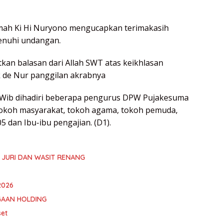
mah Ki Hi Nuryono mengucapkan terimakasih
enuhi undangan.
an balasan dari Allah SWT atas keikhlasan
ak de Nur panggilan akrabnya
00 Wib dihadiri beberapa pengurus DPW Pujakesuma
koh masyarakat, tokoh agama, tokoh pemuda,
 dan Ibu-ibu pengajian. (D1).
 JURI DAN WASIT RENANG
2026
GAAN HOLDING
set