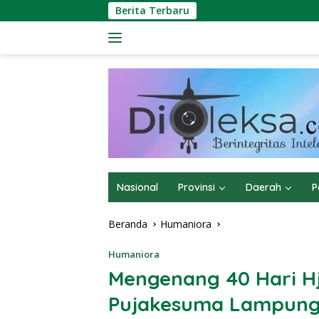
Langsung
Berita Terbaru
ke
konten
Nasional
Provinsi
Daerah
P
Beranda
Humaniora
Humaniora
Mengenang 40 Hari Hj 
Pujakesuma Lampung,