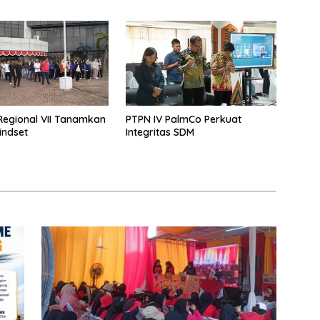
Regional VII Tanamkan
PTPN IV PalmCo Perkuat
indset
Integritas SDM