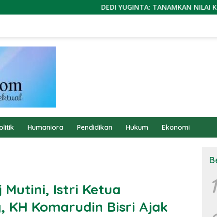
DEDI YUGINTA: TANAMKAN NILAI KEBANGSAAN SEJ
olitik
Humaniora
Pendidikan
Hukum
Ekonomi
B
1
Mutini, Istri Ketua
 KH Komarudin Bisri Ajak