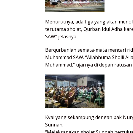
Menurutnya, ada tiga yang akan menolong
terutama sholat, Qurban Idul Adha kare
SAW” jelasnya.
Berqurbanlah semata-mata mencari rid
Muhammad SAW. “Allahhuma Sholli Alla
Muhammad,” ujarnya di depan ratusan 
Kyai yang sekampung dengan pak Nury
Sunnah.
“Melaksanakan sholat Sunnah bertujua