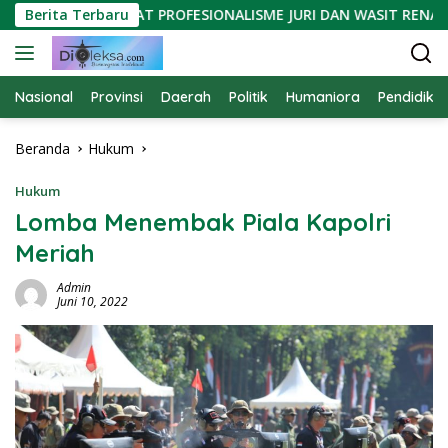
Langsung
UNG PERKUAT PROFESIONALISME JURI DAN WASIT RENANG
Berita Terbaru
ke
konten
Nasional
Provinsi
Daerah
Politik
Humaniora
Pendidika
Beranda
Hukum
Hukum
Lomba Menembak Piala Kapolri
Meriah
Admin
Juni 10, 2022