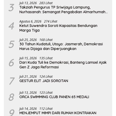
3
Juli 13, 2026
283 Lihat
Takziah Pengurus TP Sriwijaya Lampung,
Nurhasanah: Semangat Pengabdian Almarhumah
Putri Andhawati Harus Terus Diteruskan
4
Agustus 6, 2026
274 Lihat
Ketut Suwendra Soroti Kapasitas Bendungan
Marga Tiga
5
Juli 25, 2026
168 Lihat
30 Tahun Kudatuli, Utoyo: Jasmerah, Demokrasi
Harus Dijaga dan Diperjuangkan
6
Juli 15, 2026
135 Lihat
Dari Kuda Tuli ke Demokrasi, Banteng Lamsel Ajak
Gen Z Jaga Reformasi
7
Juli 21, 2026
124 Lihat
GESTUR ELIT JADI SOROTAN
8
Juli 13, 2026
123 Lihat
ORCA SWIMMING CLUB PANEN 65 MEDALI
9
Juli 14, 2026
112 Lihat
MENJEMPUT MIMPI DARI RUMAH KONTRAKAN