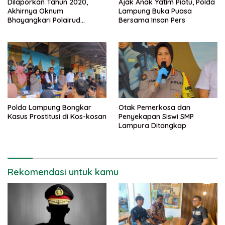
Dilaporkan Tahun 2020,
Ajak Anak Yatim Piatu, Polda
Akhirnya Oknum
Lampung Buka Puasa
Bhayangkari Polairud
Bersama Insan Pers
Lampung Selatan dan
Rekannya Ditahan
Polda Lampung Bongkar
Otak Pemerkosa dan
Kasus Prostitusi di Kos-kosan
Penyekapan Siswi SMP
Lampura Ditangkap
Rekomendasi untuk kamu