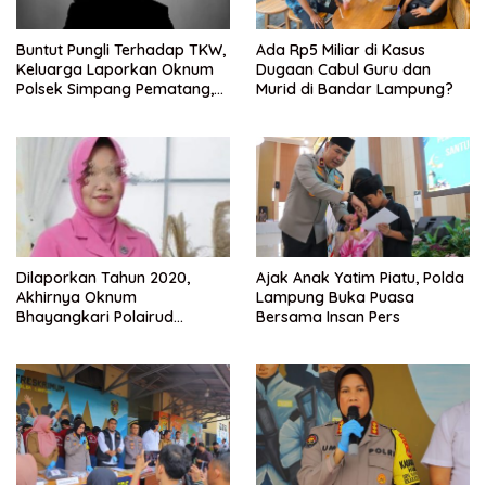
Buntut Pungli Terhadap TKW,
Ada Rp5 Miliar di Kasus
Keluarga Laporkan Oknum
Dugaan Cabul Guru dan
Polsek Simpang Pematang,
Murid di Bandar Lampung?
Ke Bidpropam Polda
Lampung.
Dilaporkan Tahun 2020,
Ajak Anak Yatim Piatu, Polda
Akhirnya Oknum
Lampung Buka Puasa
Bhayangkari Polairud
Bersama Insan Pers
Lampung Selatan dan
Rekannya Ditahan