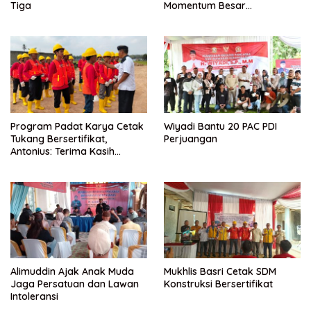
Tiga
Momentum Besar
Percepatan Digitalisasi dan
Kemajuan Lampung
Program Padat Karya Cetak
Wiyadi Bantu 20 PAC PDI
Tukang Bersertifikat,
Perjuangan
Antonius: Terima Kasih
Mukhlis Basri dan
Kementerian PUPR
Alimuddin Ajak Anak Muda
Mukhlis Basri Cetak SDM
Jaga Persatuan dan Lawan
Konstruksi Bersertifikat
Intoleransi