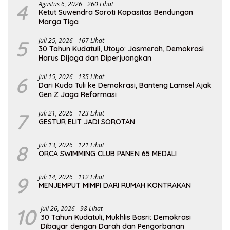
4
Agustus 6, 2026
260 Lihat
Ketut Suwendra Soroti Kapasitas Bendungan
Marga Tiga
5
Juli 25, 2026
167 Lihat
30 Tahun Kudatuli, Utoyo: Jasmerah, Demokrasi
Harus Dijaga dan Diperjuangkan
6
Juli 15, 2026
135 Lihat
Dari Kuda Tuli ke Demokrasi, Banteng Lamsel Ajak
Gen Z Jaga Reformasi
7
Juli 21, 2026
123 Lihat
GESTUR ELIT JADI SOROTAN
8
Juli 13, 2026
121 Lihat
ORCA SWIMMING CLUB PANEN 65 MEDALI
9
Juli 14, 2026
112 Lihat
MENJEMPUT MIMPI DARI RUMAH KONTRAKAN
10
Juli 26, 2026
98 Lihat
30 Tahun Kudatuli, Mukhlis Basri: Demokrasi
Dibayar dengan Darah dan Pengorbanan