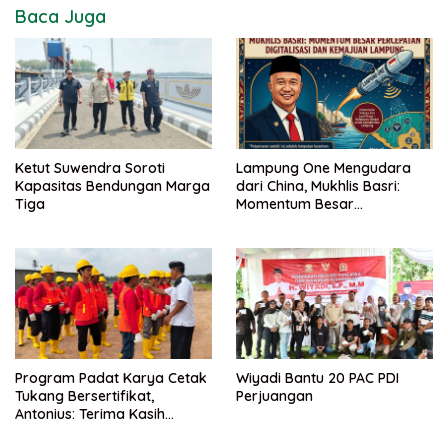
Baca Juga
Ketut Suwendra Soroti
Lampung One Mengudara
Kapasitas Bendungan Marga
dari China, Mukhlis Basri:
Tiga
Momentum Besar
Percepatan Digitalisasi dan
Kemajuan Lampung
Program Padat Karya Cetak
Wiyadi Bantu 20 PAC PDI
Tukang Bersertifikat,
Perjuangan
Antonius: Terima Kasih
Mukhlis Basri dan