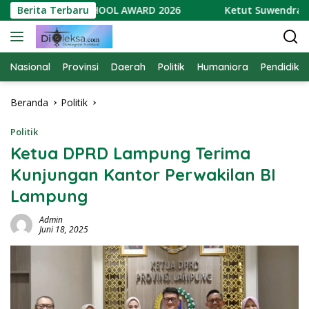
Langsung
RAIH GREEN SCHOOL AWARD 2026
Berita Terbaru
Ketut Suwendra Soroti
ke
konten
Nasional
Provinsi
Daerah
Politik
Humaniora
Pendidika
Beranda
Politik
Politik
Ketua DPRD Lampung Terima
Kunjungan Kantor Perwakilan BI
Lampung
Admin
Juni 18, 2025