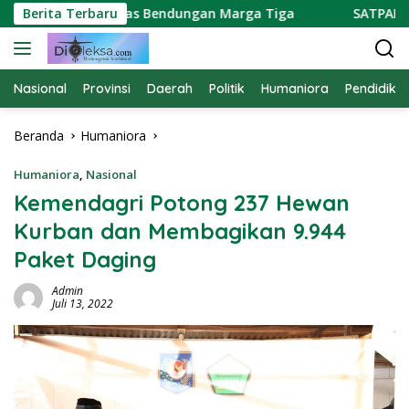
Langsung
roti Kapasitas Bendungan Marga Tiga
Berita Terbaru
SATPAM PTPN B
ke
konten
Nasional
Provinsi
Daerah
Politik
Humaniora
Pendidika
Beranda
Humaniora
Humaniora
,
Nasional
Kemendagri Potong 237 Hewan
Kurban dan Membagikan 9.944
Paket Daging
Admin
Juli 13, 2022