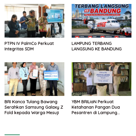
PTPN IV PalmCo Perkuat
LAMPUNG TERBANG
Integritas SDM
LANGSUNG KE BANDUNG
BRI Kanca Tulang Bawang
YBM BRILiaN Perkuat
Serahkan Samsung Galaxy Z
Ketahanan Pangan Dua
Fold kepada Warga Mesuji
Pesantren di Lampung
Tengah