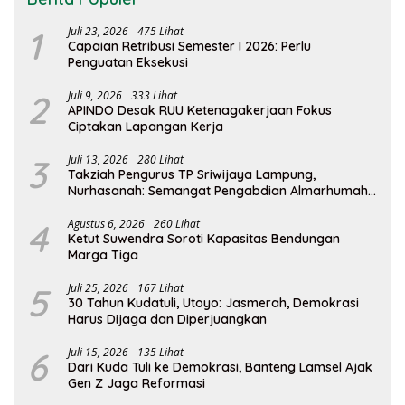
1
Juli 23, 2026
475 Lihat
Capaian Retribusi Semester I 2026: Perlu
Penguatan Eksekusi
2
Juli 9, 2026
333 Lihat
APINDO Desak RUU Ketenagakerjaan Fokus
Ciptakan Lapangan Kerja
3
Juli 13, 2026
280 Lihat
Takziah Pengurus TP Sriwijaya Lampung,
Nurhasanah: Semangat Pengabdian Almarhumah
Putri Andhawati Harus Terus Diteruskan
4
Agustus 6, 2026
260 Lihat
Ketut Suwendra Soroti Kapasitas Bendungan
Marga Tiga
5
Juli 25, 2026
167 Lihat
30 Tahun Kudatuli, Utoyo: Jasmerah, Demokrasi
Harus Dijaga dan Diperjuangkan
6
Juli 15, 2026
135 Lihat
Dari Kuda Tuli ke Demokrasi, Banteng Lamsel Ajak
Gen Z Jaga Reformasi