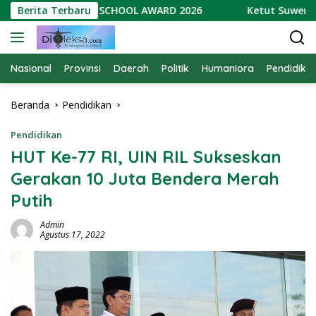
Langsung
A RAIH GREEN SCHOOL AWARD 2026
Berita Terbaru
Ketut Suwendra Sor
ke
konten
Nasional
Provinsi
Daerah
Politik
Humaniora
Pendidika
Beranda
Pendidikan
Pendidikan
HUT Ke-77 RI, UIN RIL Sukseskan
Gerakan 10 Juta Bendera Merah
Putih
Admin
Agustus 17, 2022