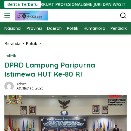
Langsung
A LAMPUNG PERKUAT PROFESIONALISME JURI DAN WASIT RENA
Berita Terbaru
ke
konten
Nasional
Provinsi
Daerah
Politik
Humaniora
Pendidika
Beranda
Politik
Politik
DPRD Lampung Paripurna
Istimewa HUT Ke-80 RI
Admin
Agustus 16, 2025