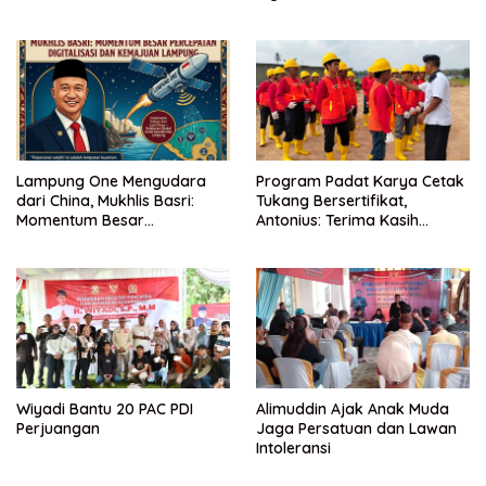
Lampung One Mengudara
Program Padat Karya Cetak
dari China, Mukhlis Basri:
Tukang Bersertifikat,
Momentum Besar
Antonius: Terima Kasih
Percepatan Digitalisasi dan
Mukhlis Basri dan
Kemajuan Lampung
Kementerian PUPR
Wiyadi Bantu 20 PAC PDI
Alimuddin Ajak Anak Muda
Perjuangan
Jaga Persatuan dan Lawan
Intoleransi