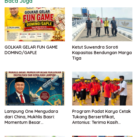
Baca Juga
GOLKAR GELAR FUN GAME
Ketut Suwendra Soroti
DOMINO/GAPLE
Kapasitas Bendungan Marga
Tiga
Lampung One Mengudara
Program Padat Karya Cetak
dari China, Mukhlis Basri:
Tukang Bersertifikat,
Momentum Besar
Antonius: Terima Kasih
Percepatan Digitalisasi dan
Mukhlis Basri dan
Kemajuan Lampung
Kementerian PUPR