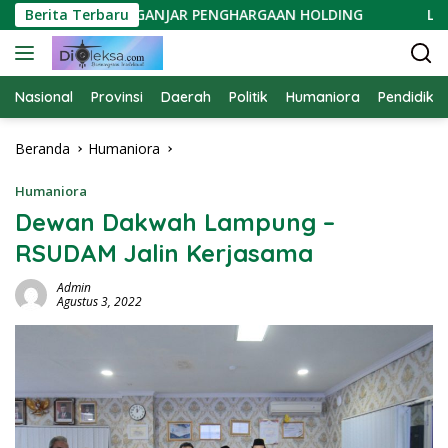
Langsung
N BERGEN DIGANJAR PENGHARGAAN HOLDING
Berita Terbaru
Lampung 
ke
konten
Nasional
Provinsi
Daerah
Politik
Humaniora
Pendidika
Beranda
Humaniora
Humaniora
Dewan Dakwah Lampung –
RSUDAM Jalin Kerjasama
Admin
Agustus 3, 2022