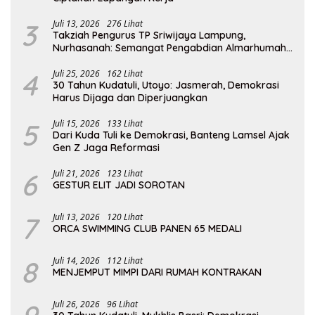
3
Juli 13, 2026
276 Lihat
Takziah Pengurus TP Sriwijaya Lampung,
Nurhasanah: Semangat Pengabdian Almarhumah
Putri Andhawati Harus Terus Diteruskan
4
Juli 25, 2026
162 Lihat
30 Tahun Kudatuli, Utoyo: Jasmerah, Demokrasi
Harus Dijaga dan Diperjuangkan
5
Juli 15, 2026
133 Lihat
Dari Kuda Tuli ke Demokrasi, Banteng Lamsel Ajak
Gen Z Jaga Reformasi
6
Juli 21, 2026
123 Lihat
GESTUR ELIT JADI SOROTAN
7
Juli 13, 2026
120 Lihat
ORCA SWIMMING CLUB PANEN 65 MEDALI
8
Juli 14, 2026
112 Lihat
MENJEMPUT MIMPI DARI RUMAH KONTRAKAN
Juli 26, 2026
96 Lihat