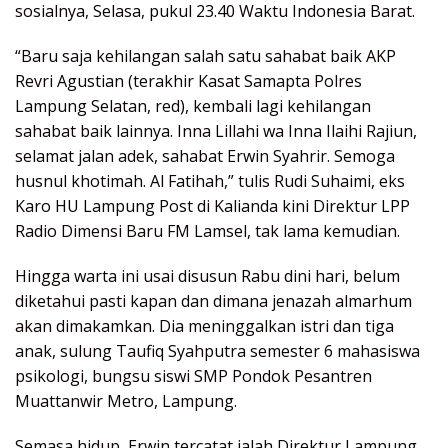
sosialnya, Selasa, pukul 23.40 Waktu Indonesia Barat.
“Baru saja kehilangan salah satu sahabat baik AKP
Revri Agustian (terakhir Kasat Samapta Polres
Lampung Selatan, red), kembali lagi kehilangan
sahabat baik lainnya. Inna Lillahi wa Inna Ilaihi Rajiun,
selamat jalan adek, sahabat Erwin Syahrir. Semoga
husnul khotimah. Al Fatihah,” tulis Rudi Suhaimi, eks
Karo HU Lampung Post di Kalianda kini Direktur LPP
Radio Dimensi Baru FM Lamsel, tak lama kemudian.
Hingga warta ini usai disusun Rabu dini hari, belum
diketahui pasti kapan dan dimana jenazah almarhum
akan dimakamkan. Dia meninggalkan istri dan tiga
anak, sulung Taufiq Syahputra semester 6 mahasiswa
psikologi, bungsu siswi SMP Pondok Pesantren
Muattanwir Metro, Lampung.
Semasa hidup, Erwin tercatat ialah Direktur Lampung