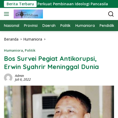
Langsung
: Silaturahmi Perkuat Pembinaan Ideologi Pancasila
Berita Terbaru
OJK
ke
konten
Nasional
Provinsi
Daerah
Politik
Humaniora
Pendidika
Beranda
Humaniora
Humaniora
,
Politik
Bos Survei Pegiat Antikorupsi,
Erwin Syahrir Meninggal Dunia
Admin
Juli 6, 2022