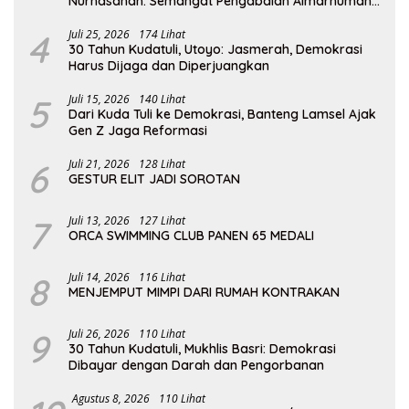
Nurhasanah: Semangat Pengabdian Almarhumah
Putri Andhawati Harus Terus Diteruskan
4
Juli 25, 2026
174 Lihat
30 Tahun Kudatuli, Utoyo: Jasmerah, Demokrasi
Harus Dijaga dan Diperjuangkan
5
Juli 15, 2026
140 Lihat
Dari Kuda Tuli ke Demokrasi, Banteng Lamsel Ajak
Gen Z Jaga Reformasi
6
Juli 21, 2026
128 Lihat
GESTUR ELIT JADI SOROTAN
7
Juli 13, 2026
127 Lihat
ORCA SWIMMING CLUB PANEN 65 MEDALI
8
Juli 14, 2026
116 Lihat
MENJEMPUT MIMPI DARI RUMAH KONTRAKAN
9
Juli 26, 2026
110 Lihat
30 Tahun Kudatuli, Mukhlis Basri: Demokrasi
Dibayar dengan Darah dan Pengorbanan
Agustus 8, 2026
110 Lihat