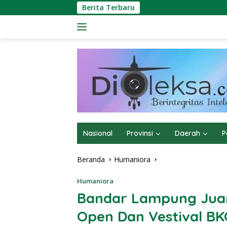
Langsung
Berita Terbaru
ke
konten
Nasional
Provinsi
Daerah
P
Beranda
Humaniora
Humaniora
Bandar Lampung Jua
Open Dan Vestival B