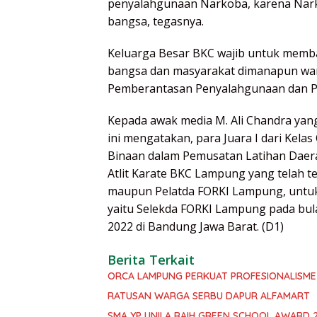
penyalahgunaan Narkoba, karena Nar
bangsa, tegasnya.
Keluarga Besar BKC wajib untuk mem
bangsa dan masyarakat dimanapun wa
Pemberantasan Penyalahgunaan dan Pe
Kepada awak media M. Ali Chandra yan
ini mengatakan, para Juara I dari Kela
Binaan dalam Pemusatan Latihan Daer
Atlit Karate BKC Lampung yang telah 
maupun Pelatda FORKI Lampung, untuk
yaitu Selekda FORKI Lampung pada bula
2022 di Bandung Jawa Barat. (D1)
Berita Terkait
ORCA LAMPUNG PERKUAT PROFESIONALISME
RATUSAN WARGA SERBU DAPUR ALFAMART
SMA YP UNILA RAIH GREEN SCHOOL AWARD 