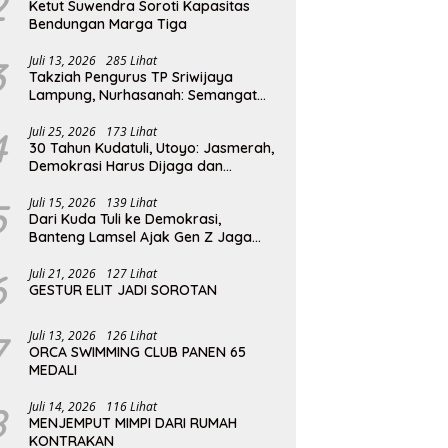
2
Ketut Suwendra Soroti Kapasitas
Bendungan Marga Tiga
3
Juli 13, 2026
285 Lihat
Takziah Pengurus TP Sriwijaya
Lampung, Nurhasanah: Semangat
Pengabdian Almarhumah Putri
Andhawati Harus Terus Diteruskan
4
Juli 25, 2026
173 Lihat
30 Tahun Kudatuli, Utoyo: Jasmerah,
Demokrasi Harus Dijaga dan
Diperjuangkan
5
Juli 15, 2026
139 Lihat
Dari Kuda Tuli ke Demokrasi,
Banteng Lamsel Ajak Gen Z Jaga
Reformasi
6
Juli 21, 2026
127 Lihat
GESTUR ELIT JADI SOROTAN
7
Juli 13, 2026
126 Lihat
ORCA SWIMMING CLUB PANEN 65
MEDALI
8
Juli 14, 2026
116 Lihat
MENJEMPUT MIMPI DARI RUMAH
KONTRAKAN