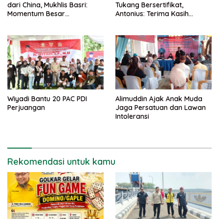
dari China, Mukhlis Basri:
Tukang Bersertifikat,
Momentum Besar
Antonius: Terima Kasih
Percepatan Digitalisasi dan
Mukhlis Basri dan
Kemajuan Lampung
Kementerian PUPR
Wiyadi Bantu 20 PAC PDI
Alimuddin Ajak Anak Muda
Perjuangan
Jaga Persatuan dan Lawan
Intoleransi
Rekomendasi untuk kamu