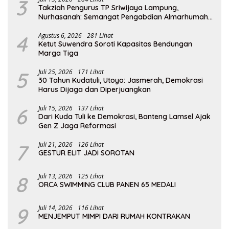
3
Takziah Pengurus TP Sriwijaya Lampung,
Nurhasanah: Semangat Pengabdian Almarhumah
Putri Andhawati Harus Terus Diteruskan
4
Agustus 6, 2026
281 Lihat
Ketut Suwendra Soroti Kapasitas Bendungan
Marga Tiga
5
Juli 25, 2026
171 Lihat
30 Tahun Kudatuli, Utoyo: Jasmerah, Demokrasi
Harus Dijaga dan Diperjuangkan
6
Juli 15, 2026
137 Lihat
Dari Kuda Tuli ke Demokrasi, Banteng Lamsel Ajak
Gen Z Jaga Reformasi
7
Juli 21, 2026
126 Lihat
GESTUR ELIT JADI SOROTAN
8
Juli 13, 2026
125 Lihat
ORCA SWIMMING CLUB PANEN 65 MEDALI
9
Juli 14, 2026
116 Lihat
MENJEMPUT MIMPI DARI RUMAH KONTRAKAN