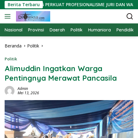
Langsung
ORCA LAMPUNG PERKUAT PROFESIONALISME JURI DAN WASIT RE
Berita Terbaru
ke
konten
Nasional
Provinsi
Daerah
Politik
Humaniora
Pendidika
Beranda
Politik
Politik
Alimuddin Ingatkan Warga
Pentingnya Merawat Pancasila
Admin
Mei 13, 2026