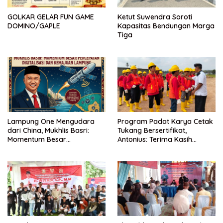
GOLKAR GELAR FUN GAME
Ketut Suwendra Soroti
DOMINO/GAPLE
Kapasitas Bendungan Marga
Tiga
Lampung One Mengudara
Program Padat Karya Cetak
dari China, Mukhlis Basri:
Tukang Bersertifikat,
Momentum Besar
Antonius: Terima Kasih
Percepatan Digitalisasi dan
Mukhlis Basri dan
Kemajuan Lampung
Kementerian PUPR