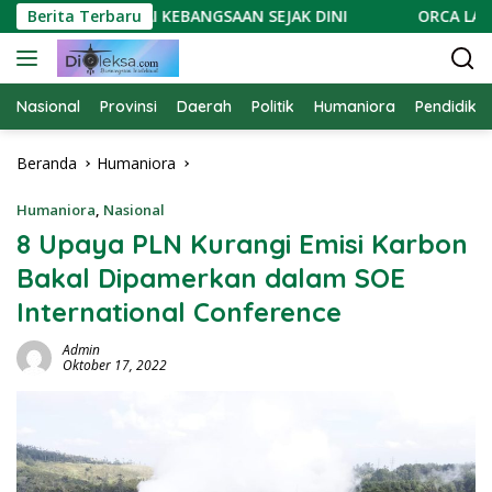
Langsung
ANAMKAN NILAI KEBANGSAAN SEJAK DINI
Berita Terbaru
ORCA LAMPUNG 
ke
konten
Nasional
Provinsi
Daerah
Politik
Humaniora
Pendidika
Beranda
Humaniora
Humaniora
,
Nasional
8 Upaya PLN Kurangi Emisi Karbon
Bakal Dipamerkan dalam SOE
International Conference
Admin
Oktober 17, 2022