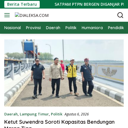
Langsung
Marga Tiga
Berita Terbaru
SATPAM PTPN BERGEN DIGANJAR PENGHARG
ke
konten
Nasional
Provinsi
Daerah
Politik
Humaniora
Pendidika
Daerah
,
Lampung Timur
,
Politik
Agustus 6, 2026
Ketut Suwendra Soroti Kapasitas Bendungan