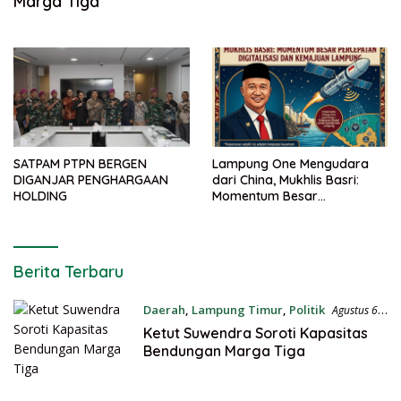
Marga Tiga
SATPAM PTPN BERGEN
Lampung One Mengudara
DIGANJAR PENGHARGAAN
dari China, Mukhlis Basri:
HOLDING
Momentum Besar
Percepatan Digitalisasi dan
Kemajuan Lampung
DIALEKSA.COM
Berita Terbaru
Daerah
,
Lampung Timur
,
Politik
Agustus 6,
2026
Ketut Suwendra Soroti Kapasitas
Bendungan Marga Tiga