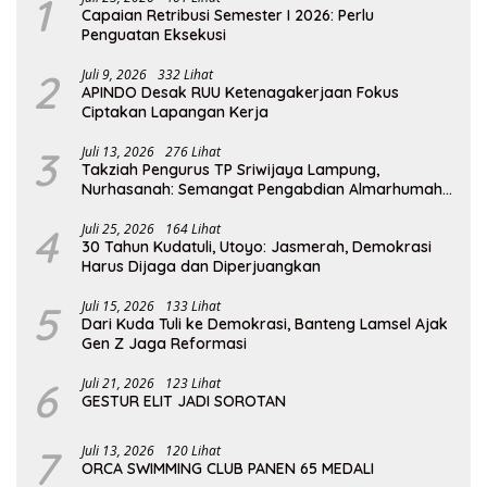
1
Capaian Retribusi Semester I 2026: Perlu
Penguatan Eksekusi
2
Juli 9, 2026
332 Lihat
APINDO Desak RUU Ketenagakerjaan Fokus
Ciptakan Lapangan Kerja
3
Juli 13, 2026
276 Lihat
Takziah Pengurus TP Sriwijaya Lampung,
Nurhasanah: Semangat Pengabdian Almarhumah
Putri Andhawati Harus Terus Diteruskan
4
Juli 25, 2026
164 Lihat
30 Tahun Kudatuli, Utoyo: Jasmerah, Demokrasi
Harus Dijaga dan Diperjuangkan
5
Juli 15, 2026
133 Lihat
Dari Kuda Tuli ke Demokrasi, Banteng Lamsel Ajak
Gen Z Jaga Reformasi
6
Juli 21, 2026
123 Lihat
GESTUR ELIT JADI SOROTAN
7
Juli 13, 2026
120 Lihat
ORCA SWIMMING CLUB PANEN 65 MEDALI