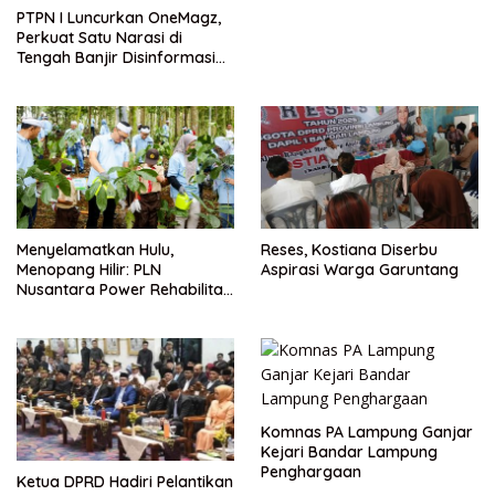
PTPN I Luncurkan OneMagz,
Perkuat Satu Narasi di
Tengah Banjir Disinformasi
Digital
Menyelamatkan Hulu,
Reses, Kostiana Diserbu
Menopang Hilir: PLN
Aspirasi Warga Garuntang
Nusantara Power Rehabilitasi
Lahan Kritis untuk Ekosistem
Berkelanjutan
Komnas PA Lampung Ganjar
Kejari Bandar Lampung
Penghargaan
Ketua DPRD Hadiri Pelantikan